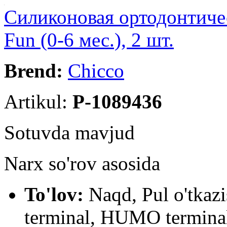
Cиликоновая ортодонтиче
Fun (0-6 мес.), 2 шт.
Brend:
Chicco
Artikul:
P-1089436
Sotuvda mavjud
Narx so'rov asosida
To'lov:
Naqd, Pul o'tkaz
terminal, HUMO terminal