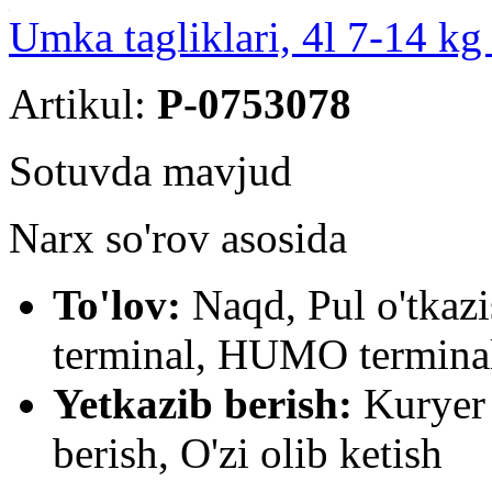
Umka tagliklari, 4l 7-14 kg
Artikul:
P-0753078
Sotuvda mavjud
Narx so'rov asosida
To'lov:
Naqd, Pul o'tkaz
terminal, HUMO terminal
Yetkazib berish:
Kuryer 
berish, O'zi olib ketish