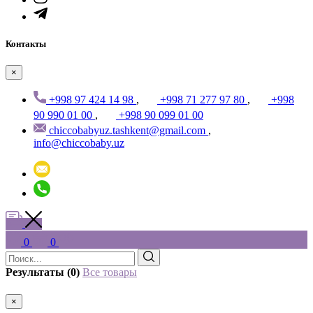
Контакты
×
+998 97 424 14 98
,
+998 71 277 97 80
,
+998
90 990 01 00
,
+998 90 099 01 00
chiccobabyuz.tashkent@gmail.com
,
info@chiccobaby.uz
0
0
Результаты (0)
Все товары
×