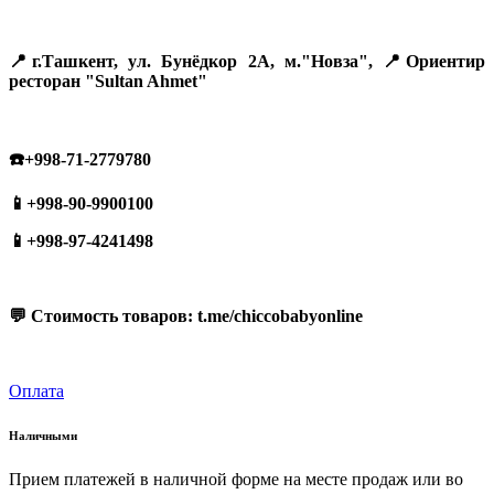
📍г.Ташкент, ул. Бунёдкор 2А, м."Новза", 📍Ориентир
ресторан "Sultan Ahmet"
☎️+998-71-2779780
📱+998-90-9900100
📱+998-97-4241498
💬 Стоимость товаров: t.me/chiccobabyonline
Оплата
Наличными
Прием платежей в наличной форме на месте продаж или во