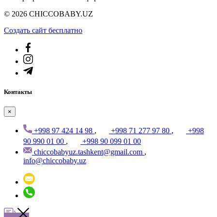
© 2026 CHICCOBABY.UZ
Создать cайт бесплатно
Контакты
×
+998 97 424 14 98
,
+998 71 277 97 80
,
+998
90 990 01 00
,
+998 90 099 01 00
chiccobabyuz.tashkent@gmail.com
,
info@chiccobaby.uz