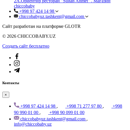
2А.Ориентир ресторан "Sultan Ahmet" . Магазин
chiccobaby
+998 97 424 14 98
chiccobabyuz.tashkent@gmail.com
Сайт разработан на платформе GLOTR
© 2026 CHICCOBABY.UZ
Создать cайт бесплатно
Контакты
×
+998 97 424 14 98
,
+998 71 277 97 80
,
+998
90 990 01 00
,
+998 90 099 01 00
chiccobabyuz.tashkent@gmail.com
,
info@chiccobaby.uz