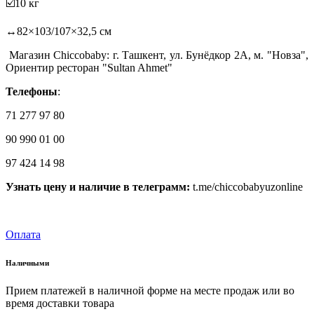
☑️10 кг
↔️82×103/107×32,5 см
Магазин Chiccobaby: г. Ташкент, ул. Бунёдкор 2А, м. "Новза",
Ориентир ресторан "Sultan Ahmet"
Телефоны
:
71 277 97 80
90 990 01 00
97 424 14 98
Узнать цену и наличие в телеграмм:
t.me/chiccobabyuzonline
Оплата
Наличными
Прием платежей в наличной форме на месте продаж или во
время доставки товара