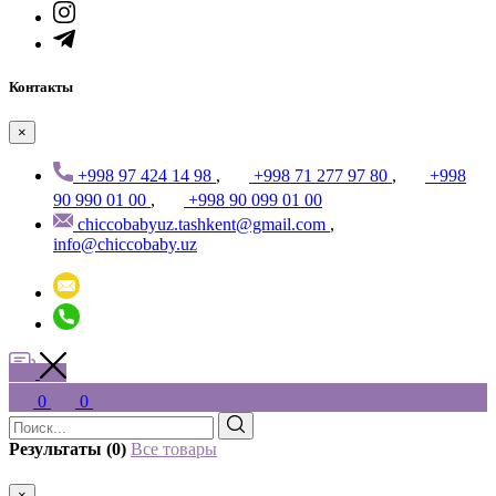
Контакты
×
+998 97 424 14 98
,
+998 71 277 97 80
,
+998
90 990 01 00
,
+998 90 099 01 00
chiccobabyuz.tashkent@gmail.com
,
info@chiccobaby.uz
0
0
Результаты (0)
Все товары
×