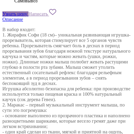
Самовывоз
Узнать цену
Написать
Описание
В набор входит:
1. Жирафик Софи (18 см)– уникальная развивающая игрушка-
прорезыватель, которая стимулирует все 5 органов чувств
ребенка. Прорезыватель смягчает боль в деснах в период
прорезывания зубов благодаря нежной текстуре натурального
каучука и частям, которые можно жевать (ушки, рожки,
ножки). Длинные ножки малыш полюбит жевать растущими
глубоко в полости рта зубами. Малыш сможет утолить
естественный сосательный рефлекс благодаря рельефным
элементам, а в период прорезывания зубов – снять
беспокоящий зуд в деснах.
Игрушка абсолютно безопасна для ребенка: при производстве
используется только пищевая краска и 100% натуральный
каучук (сок дерева Гевеи).
2. Маракас – первый музыкальный инструмент малыша, по
сути это погремушка:
- основание выполнено из прозрачного пластика и наполнено
разноцветными шариками, которые весело гремят даже при
легком встряхивании;
- один край сделан из ткани, мягкой и приятной на ощупь,