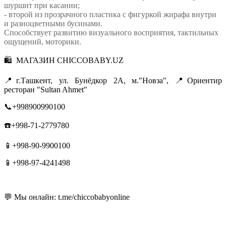
шуршит при касании;
- второй из прозрачного пластика с фигуркой жирафа внутри
и разноцветными бусинами.
Способствует развитию визуального восприятия, тактильных
ощущений, моторики.
🛍 МАГАЗИН CHICCOBABY.UZ
📍г.Ташкент, ул. Бунёдкор 2А, м."Новза", 📍Ориентир
ресторан "Sultan Ahmet"
📞+998900990100
☎️+998-71-2779780
📱+998-90-9900100
📱+998-97-4241498
💬 Мы онлайн: t.me/chiccobabyonline