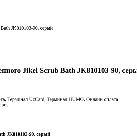
 Bath JK810103-90, серый
нного Jikel Scrub Bath JK810103-90, сер
рта, Терминал UzCard, Терминал HUMO, Онлайн оплата
ывоз
ath
JK
810103-90, серый