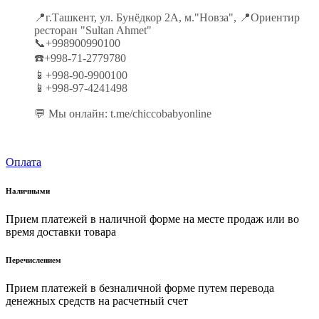
📍г.Ташкент, ул. Бунёдкор 2А, м."Новза", 📍Ориентир
ресторан "Sultan Ahmet"
📞+998900990100
☎️+998-71-2779780
📱+998-90-9900100
📱+998-97-4241498
💬 Мы онлайн: t.me/chiccobabyonline
Оплата
Наличными
Прием платежей в наличной форме на месте продаж или во
время доставки товара
Перечислением
Прием платежей в безналичной форме путем перевода
денежных средств на расчетный счет