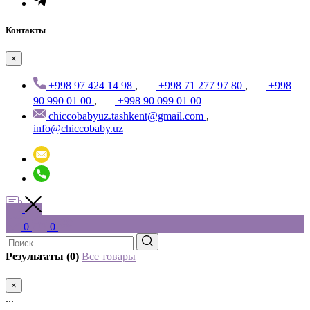
Контакты
×
+998 97 424 14 98
,
+998 71 277 97 80
,
+998
90 990 01 00
,
+998 90 099 01 00
chiccobabyuz.tashkent@gmail.com
,
info@chiccobaby.uz
0
0
Результаты (0)
Все товары
×
...