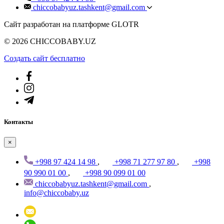
chiccobabyuz.tashkent@gmail.com
Сайт разработан на платформе GLOTR
© 2026 CHICCOBABY.UZ
Создать cайт бесплатно
Контакты
×
+998 97 424 14 98
,
+998 71 277 97 80
,
+998
90 990 01 00
,
+998 90 099 01 00
chiccobabyuz.tashkent@gmail.com
,
info@chiccobaby.uz