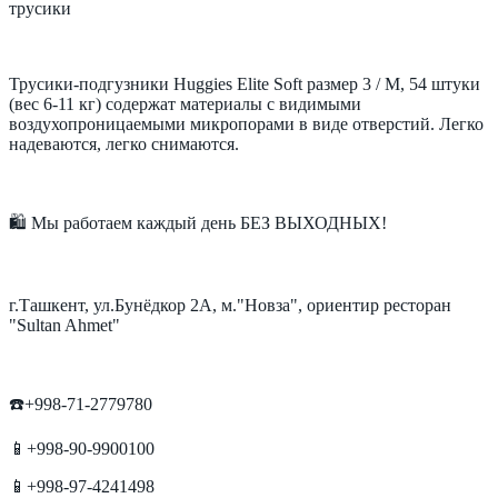
трусики
Трусики-подгузники Huggies Elite Soft размер 3 / M, 54 штуки
(вес 6-11 кг) содержат материалы с видимыми
воздухопроницаемыми микропорами в виде отверстий. Легко
надеваются, легко снимаются.
🛍 Мы работаем каждый день БЕЗ ВЫХОДНЫХ!
г.Ташкент, ул.Бунёдкор 2А, м."Новза", ориентир ресторан
"Sultan Ahmet"
☎️+998-71-2779780
📱+998-90-9900100
📱+998-97-4241498