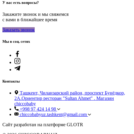
У вас есть вопросы?
Закажите звонок и мы свяжемся
с вами в ближайшее время
Заказать звонок
Мы в соц. сетях
Контакты
Ташкент, Чиланзарский район, проспект Бунёдкор,
2А.Ориентир ресторан "Sultan Ahmet" . Магазин
chiccobaby
+998 97 424 14 98
chiccobabyuz.tashkent@gmail.com
Сайт разработан на платформе GLOTR