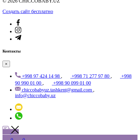
© 2026 CHICCOBABY.UZ
Создать cайт бесплатно
Контакты
×
+998 97 424 14 98
,
+998 71 277 97 80
,
+998
90 990 01 00
,
+998 90 099 01 00
chiccobabyuz.tashkent@gmail.com
,
info@chiccobaby.uz
0
0