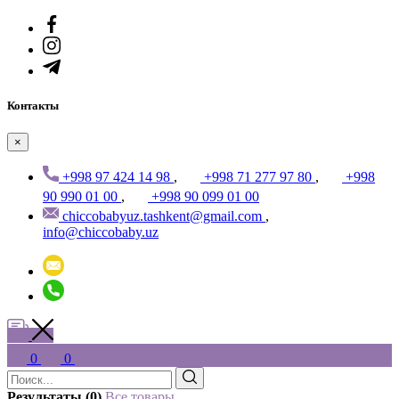
Контакты
×
+998 97 424 14 98
,
+998 71 277 97 80
,
+998
90 990 01 00
,
+998 90 099 01 00
chiccobabyuz.tashkent@gmail.com
,
info@chiccobaby.uz
0
0
Результаты (0)
Все товары