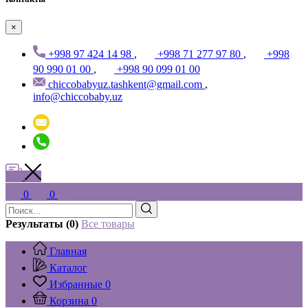
×
+998 97 424 14 98
,
+998 71 277 97 80
,
+998
90 990 01 00
,
+998 90 099 01 00
chiccobabyuz.tashkent@gmail.com
,
info@chiccobaby.uz
0
0
Результаты (0)
Все товары
Главная
Каталог
Избранные
0
Корзина
0