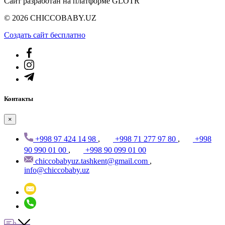
Сайт разработан на платформе GLOTR
© 2026 CHICCOBABY.UZ
Создать cайт бесплатно
Контакты
×
+998 97 424 14 98
,
+998 71 277 97 80
,
+998
90 990 01 00
,
+998 90 099 01 00
chiccobabyuz.tashkent@gmail.com
,
info@chiccobaby.uz