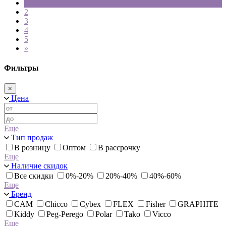
1
2
3
4
5
»
Фильтры
×
Цена
Еще
Тип продаж
В розницу
Оптом
В рассрочку
Еще
Наличие скидок
Все скидки
0%-20%
20%-40%
40%-60%
Еще
Бренд
CAM
Chicco
Cybex
FLEX
Fisher
GRAPHITE
Kiddy
Peg-Perego
Polar
Tako
Vicco
Еще