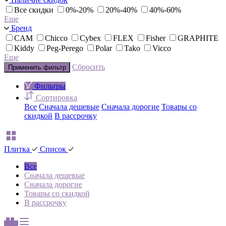
Все скидки
0%-20%
20%-40%
40%-60%
Еще
Бренд
CAM
Chicco
Cybex
FLEX
Fisher
GRAPHITE
Kiddy
Peg-Perego
Polar
Tako
Vicco
Еще
Сбросить
Применить фильтр
Фильтры
Сортировка
Все
Сначала дешевые
Сначала дорогие
Товары со
скидкой
В рассрочку
Плитка
Список
Все
Сначала дешевые
Сначала дорогие
Товары со скидкой
В рассрочку