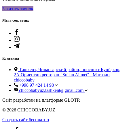
Заказать звонок
Мы в соц. сетях
Контакты
Ташкент, Чиланзарский район, проспект Бунёдкор,
2А.Ориентир ресторан "Sultan Ahmet" . Магазин
chiccobaby
+998 97 424 14 98
chiccobabyuz.tashkent@gmail.com
Сайт разработан на платформе GLOTR
© 2026 CHICCOBABY.UZ
Создать cайт бесплатно