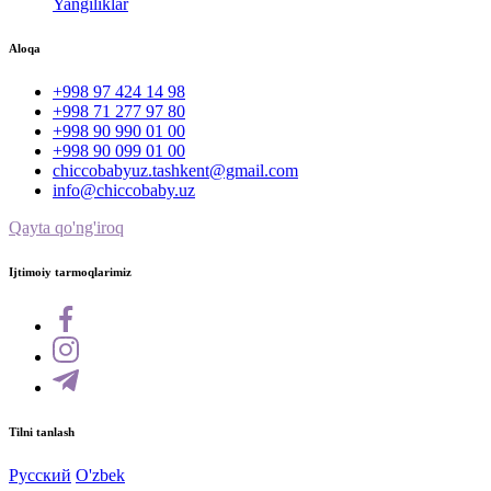
Yangiliklar
Aloqa
+998 97 424 14 98
+998 71 277 97 80
+998 90 990 01 00
+998 90 099 01 00
chiccobabyuz.tashkent@gmail.com
info@chiccobaby.uz
Qayta qo'ng'iroq
Ijtimoiy tarmoqlarimiz
Tilni tanlash
Русский
O'zbek