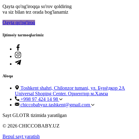
Qayta qo'ng'iroqqa so'rov qoldiring
va siz bilan tez orada bog'lanamiz
Qayta qo'ng'iroq
Ijtimoiy tarmoqlarimiz
Aloqa
Toshkent shahri, Chilonzor tumani, ул. Бунёдкор 2А
Universal Shoping Center. Ориентир м.Хамза
+998 97 424 14 98
chiccobabyuz.tashkent@gmail.com
Sayt GLOTR tizimida yaratilgan
© 2026 CHICCOBABY.UZ
Bepul sayt yaratish