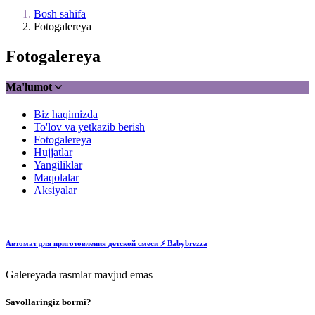
Bosh sahifa
Fotogalereya
Fotogalereya
Ma'lumot
Biz haqimizda
To'lov va yetkazib berish
Fotogalereya
Hujjatlar
Yangiliklar
Maqolalar
Aksiyalar
Автомат для приготовления детской смеси ⚡️ Babybrezza
Galereyada rasmlar mavjud emas
Savollaringiz bormi?