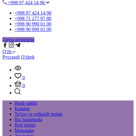
+998 97 424 14 98
+998 97 424 14 98
+998 71 277 97 80
+998 90 990 01 00
+998 90 099 01 00
Qayta qo'ng'iroq
O'zb
Русский
O'zbek
0
0
Bosh sahifa
Katalog
To'lov va yetkazib berish
Biz haqimizda
Bog`lanish
Maqolalar
Aksiyalar