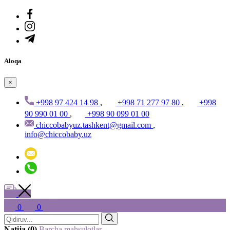
Aloqa
×
+998 97 424 14 98
,
+998 71 277 97 80
,
+998
90 990 01 00
,
+998 90 099 01 00
chiccobabyuz.tashkent@gmail.com
,
info@chiccobaby.uz
0
0
Natija (0)
Barcha mahsulotlar