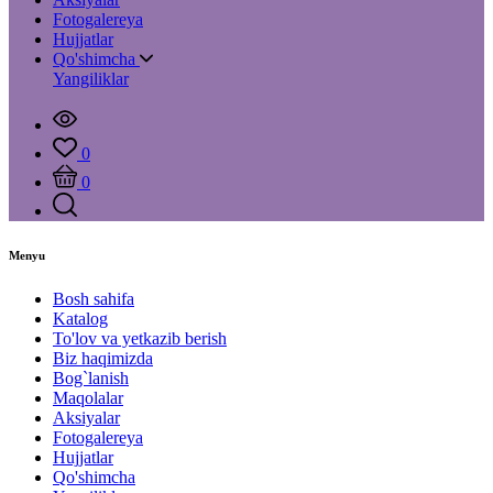
Fotogalereya
Hujjatlar
Qo'shimcha
Yangiliklar
0
0
Menyu
Bosh sahifa
Katalog
To'lov va yetkazib berish
Biz haqimizda
Bog`lanish
Maqolalar
Aksiyalar
Fotogalereya
Hujjatlar
Qo'shimcha