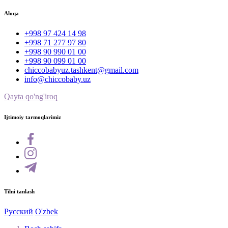
Aloqa
+998 97 424 14 98
+998 71 277 97 80
+998 90 990 01 00
+998 90 099 01 00
chiccobabyuz.tashkent@gmail.com
info@chiccobaby.uz
Qayta qo'ng'iroq
Ijtimoiy tarmoqlarimiz
Tilni tanlash
Русский
O'zbek