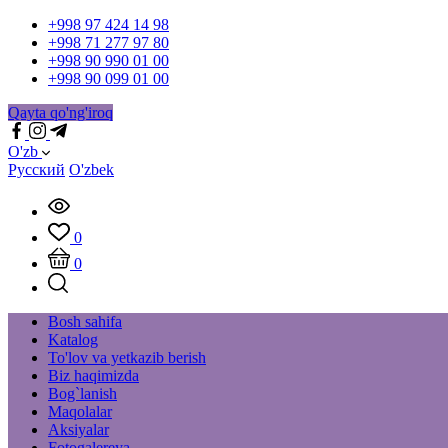
+998 97 424 14 98
+998 71 277 97 80
+998 90 990 01 00
+998 90 099 01 00
Qayta qo'ng'iroq
O'zb
Русский
O'zbek
0
0
Bosh sahifa
Katalog
To'lov va yetkazib berish
Biz haqimizda
Bog`lanish
Maqolalar
Aksiyalar
Fotogalereya