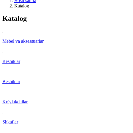
Bosh sahifa
Katalog
Katalog
Mebel va aksessuarlar
Beshiklar
Beshiklar
Ko'ylakchilar
Shkaflar