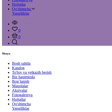
Hujjatlar
Qo'shimcha
Yangiliklar
0
0
Menyu
Bosh sahifa
Katalog
To'lov va yetkazib berish
Biz haqimizda
Bog`lanish
Maqolalar
Aksiyalar
Fotogalereya
Hujjatlar
Qo'shimcha
Yangiliklar