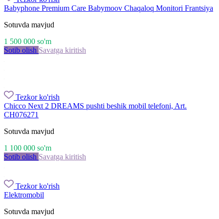
Babyphone Premium Care Babymoov Chaqaloq Monitori Frantsiya
Sotuvda mavjud
1 500 000
so'm
Sotib olish
Savatga kiritish
Tezkor ko'rish
Chicco Next 2 DREAMS pushti beshik mobil telefoni, Art.
CH076271
Sotuvda mavjud
1 100 000
so'm
Sotib olish
Savatga kiritish
Tezkor ko'rish
Elektromobil
Sotuvda mavjud