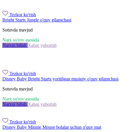
Tezkor ko'rish
Bright Starts Jungle o'quv gilamchasi
Sotuvda mavjud
Narx so'rov asosida
Narxni bilish
Xabar yuborish
Tezkor ko'rish
Disney Baby Bright Starts yoritilgan musiqiy o'quv gilamchasi
Sotuvda mavjud
Narx so'rov asosida
Narxni bilish
Xabar yuborish
Tezkor ko'rish
Disney Baby Minnie Mouse bolalar uchun o'quv mat