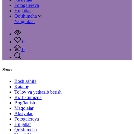
Fotogalereya
Hujjatlar
Qo'shimcha
Yangiliklar
0
0
Menyu
Bosh sahifa
Katalog
To'lov va yetkazib berish
Biz haqimizda
Bog`lanish
Maqolalar
Aksiyalar
Fotogalereya
Hujjatlar
Qo'shimcha