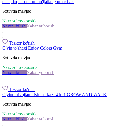
chaqaloqlar uchun mo'ljallangan to'shak
Sotuvda mavjud
Narx so'rov asosida
Narxni bilish
Xabar yuborish
Tezkor ko'rish
O'yin to'shagi Enjoy Colors Gym
Sotuvda mavjud
Narx so'rov asosida
Narxni bilish
Xabar yuborish
Tezkor ko'rish
O'yinni rivojlantirish markazi 4 in 1 GROW AND WALK
Sotuvda mavjud
Narx so'rov asosida
Narxni bilish
Xabar yuborish