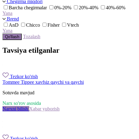
Chegirma miqdori
Barcha chegirmalar
0%-20%
20%-40%
40%-60%
Yana
Brend
AnD
Chicco
Fisher
Vtech
Yana
Tozalash
Qo'llash
Tavsiya etilganlar
Tezkor ko'rish
Tommee Tippee xavfsiz qaychi va qaychi
Sotuvda mavjud
Narx so'rov asosida
Narxni bilish
Xabar yuborish
Tezkor ko'rish