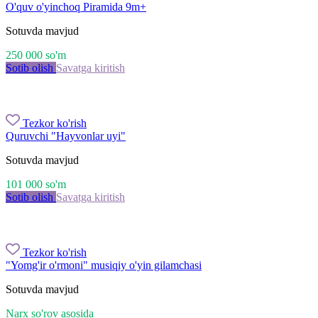
O'quv o'yinchoq Piramida 9m+
Sotuvda mavjud
250 000
so'm
Sotib olish
Savatga kiritish
Tezkor ko'rish
Quruvchi "Hayvonlar uyi"
Sotuvda mavjud
101 000
so'm
Sotib olish
Savatga kiritish
Tezkor ko'rish
"Yomg'ir o'rmoni" musiqiy o'yin gilamchasi
Sotuvda mavjud
Narx so'rov asosida