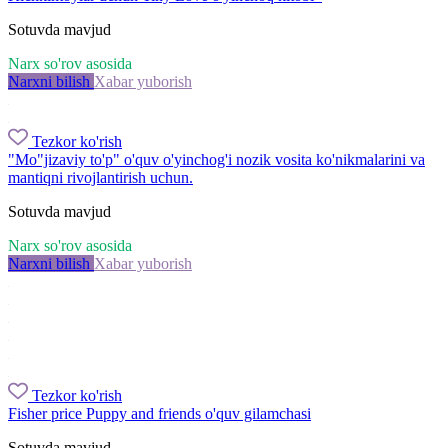
Sotuvda mavjud
Narx so'rov asosida
Narxni bilish
Xabar yuborish
Tezkor ko'rish
"Mo"jizaviy to'p" o'quv o'yinchog'i nozik vosita ko'nikmalarini va
mantiqni rivojlantirish uchun.
Sotuvda mavjud
Narx so'rov asosida
Narxni bilish
Xabar yuborish
Tezkor ko'rish
Fisher price Puppy and friends o'quv gilamchasi
Sotuvda mavjud