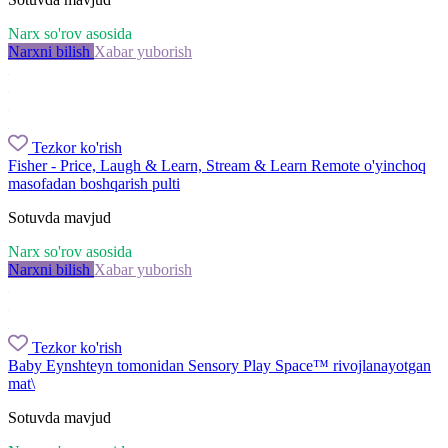
Narx so'rov asosida
Narxni bilish
Xabar yuborish
Tezkor ko'rish
Fisher - Price, Laugh & Learn, Stream & Learn Remote o'yinchoq
masofadan boshqarish pulti
Sotuvda mavjud
Narx so'rov asosida
Narxni bilish
Xabar yuborish
Tezkor ko'rish
Baby Eynshteyn tomonidan Sensory Play Space™ rivojlanayotgan
mat\
Sotuvda mavjud