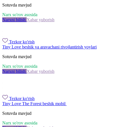
Sotuvda mavjud
Narx so'rov asosida
Narxni bilish
Xabar yuborish
Tezkor ko'rish
Tiny Love beshik va aravachani rivojlantirish yoylari
Sotuvda mavjud
Narx so'rov asosida
Narxni bilish
Xabar yuborish
Tezkor ko'rish
Tiny Love The Forest beshik mobil
Sotuvda mavjud
Narx so'rov asosida