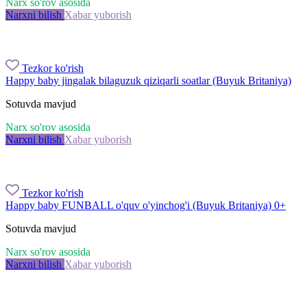
Narx so'rov asosida
Narxni bilish
Xabar yuborish
Tezkor ko'rish
Happy baby jingalak bilaguzuk qiziqarli soatlar (Buyuk Britaniya)
Sotuvda mavjud
Narx so'rov asosida
Narxni bilish
Xabar yuborish
Tezkor ko'rish
Happy baby FUNBALL o'quv o'yinchog'i (Buyuk Britaniya) 0+
Sotuvda mavjud
Narx so'rov asosida
Narxni bilish
Xabar yuborish