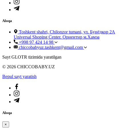
Aloqa
Toshkent shahri, Chilonzor tumani, ул. Бунёдкор 2А
Universal Shoping Center. Ориентир м.Хамза
+998 97 424 14 98
chiccobabyuz.tashkent@gmail.com
Sayt GLOTR tizimida yaratilgan
© 2026 CHICCOBABY.UZ
Bepul sayt yaratish
Aloqa
×