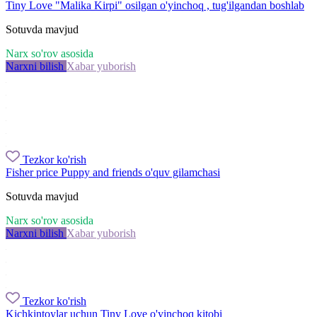
Tiny Love "Malika Kirpi" osilgan o'yinchoq , tug'ilgandan boshlab
Sotuvda mavjud
Narx so'rov asosida
Narxni bilish
Xabar yuborish
Tezkor ko'rish
Fisher price Puppy and friends o'quv gilamchasi
Sotuvda mavjud
Narx so'rov asosida
Narxni bilish
Xabar yuborish
Tezkor ko'rish
Kichkintoylar uchun Tiny Love o'yinchoq kitobi