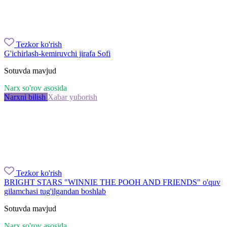
Tezkor ko'rish
G'ichirlash-kemiruvchi jirafa Sofi
Sotuvda mavjud
Narx so'rov asosida
Narxni bilish
Xabar yuborish
Tezkor ko'rish
BRIGHT STARS "WINNIE THE POOH AND FRIENDS" o'quv
gilamchasi tug'ilgandan boshlab
Sotuvda mavjud
Narx so'rov asosida