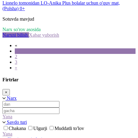
Lionelo tomonidan LO-Anika Plus bolalar uchun o'quv mat,
(Polsha) 0+
Sotuvda mavjud
Narx so'rov asosida
Narxni bilish
Xabar yuborish
«
1
2
3
»
Firtrlar
×
Narx
Yana
Savdo turi
Chakana
Ulgurji
Muddatli to'lov
Yana