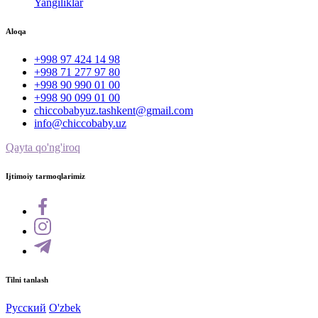
Yangiliklar
Aloqa
+998 97 424 14 98
+998 71 277 97 80
+998 90 990 01 00
+998 90 099 01 00
chiccobabyuz.tashkent@gmail.com
info@chiccobaby.uz
Qayta qo'ng'iroq
Ijtimoiy tarmoqlarimiz
Tilni tanlash
Русский
O'zbek