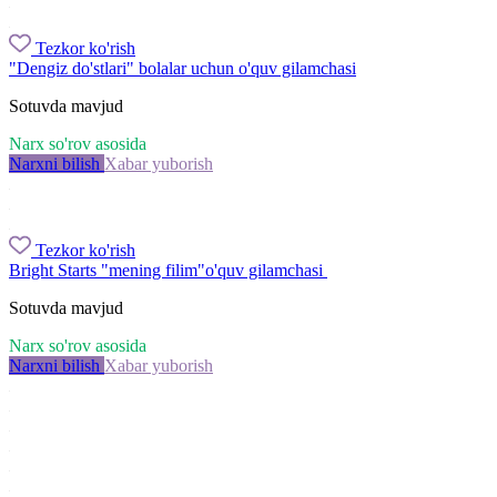
Tezkor ko'rish
"Dengiz do'stlari" bolalar uchun o'quv gilamchasi
Sotuvda mavjud
Narx so'rov asosida
Narxni bilish
Xabar yuborish
Tezkor ko'rish
Bright Starts "mening filim"o'quv gilamchasi
Sotuvda mavjud
Narx so'rov asosida
Narxni bilish
Xabar yuborish