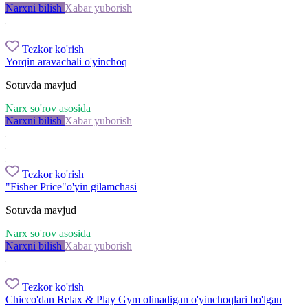
Narxni bilish
Xabar yuborish
Tezkor ko'rish
Yorqin aravachali o'yinchoq
Sotuvda mavjud
Narx so'rov asosida
Narxni bilish
Xabar yuborish
Tezkor ko'rish
"Fisher Price"o'yin gilamchasi
Sotuvda mavjud
Narx so'rov asosida
Narxni bilish
Xabar yuborish
Tezkor ko'rish
Chicco'dan Relax & Play Gym olinadigan o'yinchoqlari bo'lgan