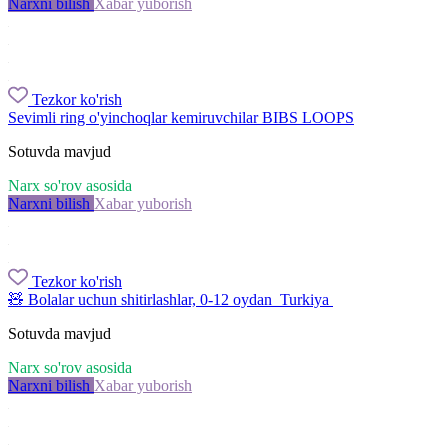
Narxni bilish
Xabar yuborish
Tezkor ko'rish
Sevimli ring o'yinchoqlar kemiruvchilar BIBS LOOPS
Sotuvda mavjud
Narx so'rov asosida
Narxni bilish
Xabar yuborish
Tezkor ko'rish
🧸 Bolalar uchun shitirlashlar, 0-12 oydan Turkiya
Sotuvda mavjud
Narx so'rov asosida
Narxni bilish
Xabar yuborish