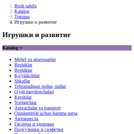
Bosh sahifa
Katalog
Товары
Игрушки и развитие
Игрушки и развитие
Katalog
Mebel va aksessuarlar
Beshiklar
Beshiklar
Ko'ylakchilar
Shkaflar
Tebranadigan stullar, stullar
O'yin maydonchalari
Kreslolar
Yoritgichlar
Aravachalar va transport
Oziqlantirish uchun hamma narsa
Автокресла
Гигиена и здоровье
Подгузники и салфетки