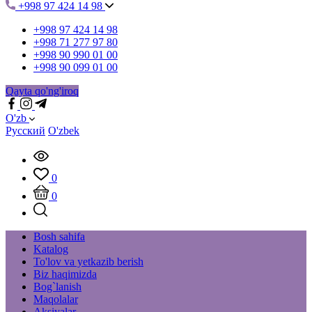
+998 97 424 14 98
+998 97 424 14 98
+998 71 277 97 80
+998 90 990 01 00
+998 90 099 01 00
Qayta qo'ng'iroq
O'zb
Русский
O'zbek
0
0
Bosh sahifa
Katalog
To'lov va yetkazib berish
Biz haqimizda
Bog`lanish
Maqolalar
Aksiyalar