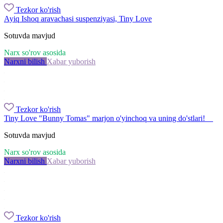
Tezkor ko'rish
Ayiq Ishoq aravachasi suspenziyasi, Tiny Love
Sotuvda mavjud
Narx so'rov asosida
Narxni bilish
Xabar yuborish
Tezkor ko'rish
Tiny Love "Bunny Tomas" marjon o'yinchoq va uning do'stlari!
Sotuvda mavjud
Narx so'rov asosida
Narxni bilish
Xabar yuborish
Tezkor ko'rish