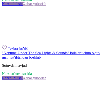
Narxni bilish
Xabar yuborish
Tezkor ko'rish
"Neptune Under The Sea Lights & Sounds" bolalar uchun o'quv
mat, tug'ilgandan boshlab
Sotuvda mavjud
Narx so'rov asosida
Narxni bilish
Xabar yuborish