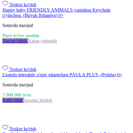
Tezkor ko'rish
Happy baby FRIENDLY ANIMALS yumshoq Keychain
o'yinchoq, (Buyuk Britaniya) 0+
Sotuvda mavjud
Narx so'rov asosida
Narxni bilish
Xabar yuborish
Tezkor ko'rish
Lionelo interaktiv o'quv gilamchasi PAULA PLUS, (Polsha) 0+
Sotuvda mavjud
2 000 000
so'm
Sotib olish
Savatga kiritish
Tezkor ko'rish