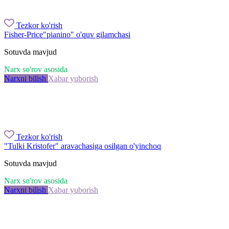
Tezkor ko'rish
Fisher-Price"pianino" o'quv gilamchasi
Sotuvda mavjud
Narx so'rov asosida
Narxni bilish
Xabar yuborish
Tezkor ko'rish
"Tulki Kristofer" aravachasiga osilgan o'yinchoq
Sotuvda mavjud
Narx so'rov asosida
Narxni bilish
Xabar yuborish