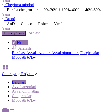
Yana
Chegirma miqdori
Barcha chegirmalar
0%-20%
20%-40%
40%-60%
Yana
Brend
AnD
Chicco
Fisher
Vtech
Yana
Tozalash
Filtrni qo'llash
Firtrlar
Saralash
Barchasi
Avval arzonlari
Avval qimmatlari
Chegirmalar
Muddatli to'lov
Galereya
Ro'yxat
Barchasi
Avval arzonlari
Avval qimmatlari
Chegirmalar
Muddatli to'lov