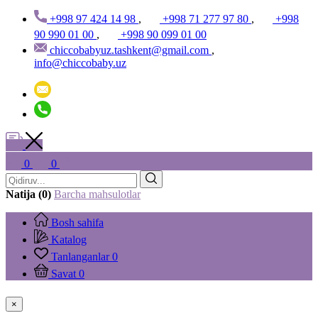
+998 97 424 14 98
,
+998 71 277 97 80
,
+998
90 990 01 00
,
+998 90 099 01 00
chiccobabyuz.tashkent@gmail.com
,
info@chiccobaby.uz
0
0
Natija (0)
Barcha mahsulotlar
Bosh sahifa
Katalog
Tanlanganlar
0
Savat
0
×
...