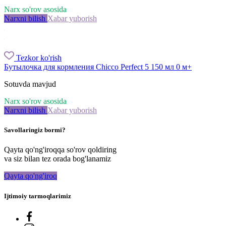
Narx so'rov asosida
Narxni bilish
Xabar yuborish
Tezkor ko'rish
Бутылочка для кормления Chicco Perfect 5 150 мл 0 м+
Sotuvda mavjud
Narx so'rov asosida
Narxni bilish
Xabar yuborish
Savollaringiz bormi?
Qayta qo'ng'iroqqa so'rov qoldiring
va siz bilan tez orada bog'lanamiz
Qayta qo'ng'iroq
Ijtimoiy tarmoqlarimiz