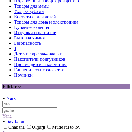
Подарочный набор к рождению
Товары для мамы
Уход за зубами
Косметика для детей
Товары для дома и электроника
Купание малыша
Игрушки и развитие
Бытовая химия
Безопасность
1
Детские кресла-качалки
Накопители подгузников
Прочие детская косметика
Гигиенические салфетки
Ночники
Filtrlar
Narx
Yana
Savdo turi
Chakana
Ulgurji
Muddatli to'lov