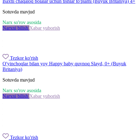
Baxtli chaqaloq bolalar uchun tishlar to'plami (Buyuk Britaniya) 4+
Sotuvda mavjud
Narx so'rov asosida
Narxni bilish
Xabar yuborish
Tezkor ko'rish
O'yinchoqlar bilan yoy Happy baby quvnoq Slayd, 0+ (Buyuk
Britaniya)
Sotuvda mavjud
Narx so'rov asosida
Narxni bilish
Xabar yuborish
Tezkor ko'rish