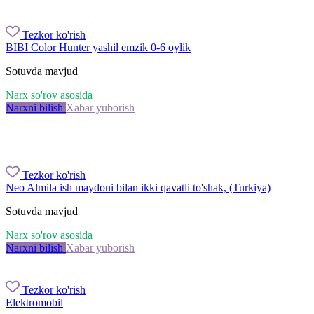
Tezkor ko'rish
BIBI Color Hunter yashil emzik 0-6 oylik
Sotuvda mavjud
Narx so'rov asosida
Narxni bilish
Xabar yuborish
Tezkor ko'rish
Neo Almila ish maydoni bilan ikki qavatli to'shak, (Turkiya)
Sotuvda mavjud
Narx so'rov asosida
Narxni bilish
Xabar yuborish
Tezkor ko'rish
Elektromobil