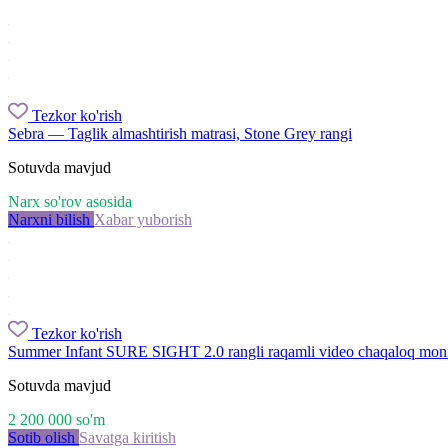
Tezkor ko'rish
Sebra — Taglik almashtirish matrasi, Stone Grey rangi
Sotuvda mavjud
Narx so'rov asosida
Narxni bilish
Xabar yuborish
Tezkor ko'rish
Summer Infant SURE SIGHT 2.0 rangli raqamli video chaqaloq moni
Sotuvda mavjud
2 200 000
so'm
Sotib olish
Savatga kiritish