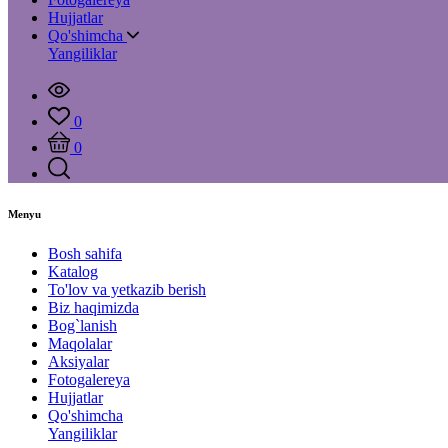
Hujjatlar
Qo'shimcha
Yangiliklar
0
0
Menyu
Bosh sahifa
Katalog
To'lov va yetkazib berish
Biz haqimizda
Bog`lanish
Maqolalar
Aksiyalar
Fotogalereya
Hujjatlar
Qo'shimcha
Yangiliklar