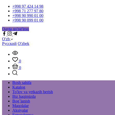
+998 97 424 14 98
+998 71 277 97 80
+998 90 990 01 00
+998 90 099 01 00
Qayta qo'ng'iroq
O'zb
Русский
O'zbek
0
0
Bosh sahifa
Katalog
To'lov va yetkazib berish
Biz haqimizda
Bog`lanish
Maqolalar
Aksiyalar
Fotogalereya