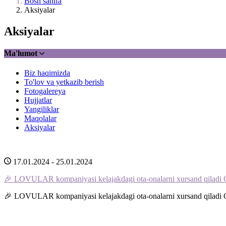
Bosh sahifa
Aksiyalar
Aksiyalar
Ma'lumot
Biz haqimizda
To'lov va yetkazib berish
Fotogalereya
Hujjatlar
Yangiliklar
Maqolalar
Aksiyalar
17.01.2024 - 25.01.2024
🎉 LOVULAR kompaniyasi kelajakdagi ota-onalarni xursand qiladi Ch
🎉 LOVULAR kompaniyasi kelajakdagi ota-onalarni xursand qiladi Ch