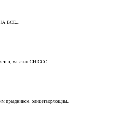
А ВСЕ...
истан, магазин CHICCO...
им праздником, олицетворяющим...