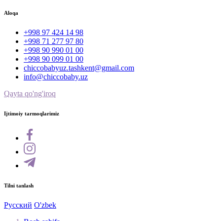
Aloqa
+998 97 424 14 98
+998 71 277 97 80
+998 90 990 01 00
+998 90 099 01 00
chiccobabyuz.tashkent@gmail.com
info@chiccobaby.uz
Qayta qo'ng'iroq
Ijtimoiy tarmoqlarimiz
Tilni tanlash
Русский
O'zbek