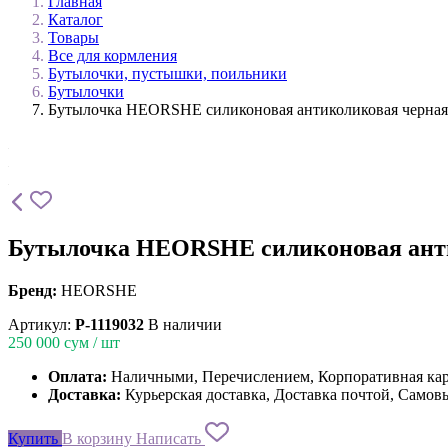
Главная
Каталог
Товары
Все для кормления
Бутылочки, пустышки, поильники
Бутылочки
Бутылочка HEORSHE силиконовая антиколиковая черная
Бутылочка HEORSHE силиконовая анти
Бренд:
HEORSHE
Артикул:
P-1119032
В наличии
250 000
сум / шт
Оплата:
Наличными, Перечислением, Корпоративная ка
Доставка:
Курьерская доставка, Доставка почтой, Самов
Купить
В корзину
Написать