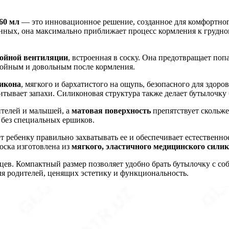
60 мл
— это инновационное решение, созданное для комфортног
ных, она максимально приближает процесс кормления к грудному
войной вентиляции
, встроенная в соску. Она предотвращает поп
окойным и довольным после кормления.
икона
, мягкого и бархатистого на ощупь, безопасного для здоро
итывает запахи. Силиконовая структура также делает бутылочку
телей и малышей, а
матовая поверхность
препятствует скольж
у без специальных ершиков.
 ребенку правильно захватывать ее и обеспечивает естественн
Соска изготовлена из
мягкого, эластичного медицинского сили
цев. Компактный размер позволяет удобно брать бутылочку с соб
я родителей, ценящих эстетику и функциональность.