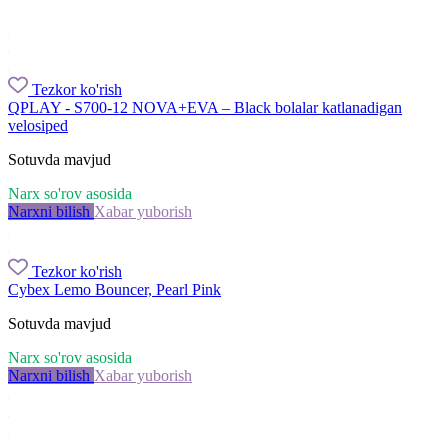
Tezkor ko'rish
QPLAY - S700-12 NOVA+EVA – Black bolalar katlanadigan
velosiped
Sotuvda mavjud
Narx so'rov asosida
Narxni bilish
Xabar yuborish
Tezkor ko'rish
Cybex Lemo Bouncer, Pearl Pink
Sotuvda mavjud
Narx so'rov asosida
Narxni bilish
Xabar yuborish