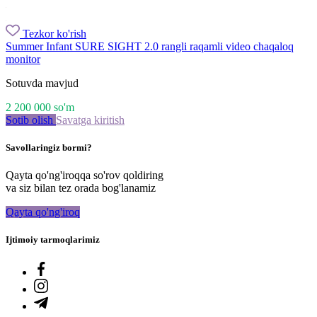
Tezkor ko'rish
Summer Infant SURE SIGHT 2.0 rangli raqamli video chaqaloq
monitor
Sotuvda mavjud
2 200 000
so'm
Sotib olish
Savatga kiritish
Savollaringiz bormi?
Qayta qo'ng'iroqqa so'rov qoldiring
va siz bilan tez orada bog'lanamiz
Qayta qo'ng'iroq
Ijtimoiy tarmoqlarimiz