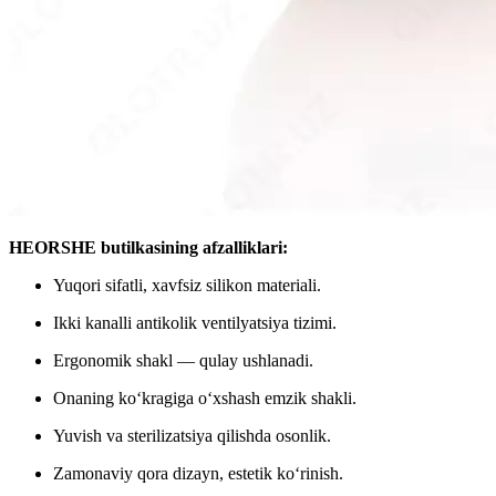
HEORSHE butilkasining afzalliklari:
Yuqori sifatli, xavfsiz silikon materiali.
Ikki kanalli antikolik ventilyatsiya tizimi.
Ergonomik shakl — qulay ushlanadi.
Onaning ko‘kragiga o‘xshash emzik shakli.
Yuvish va sterilizatsiya qilishda osonlik.
Zamonaviy qora dizayn, estetik ko‘rinish.