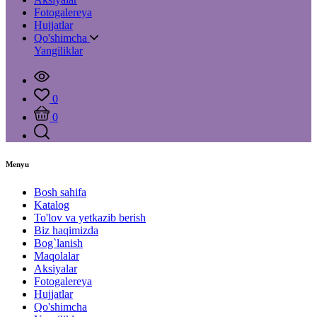
Fotogalereya
Hujjatlar
Qo'shimcha
Yangiliklar
0
0
Menyu
Bosh sahifa
Katalog
To'lov va yetkazib berish
Biz haqimizda
Bog`lanish
Maqolalar
Aksiyalar
Fotogalereya
Hujjatlar
Qo'shimcha