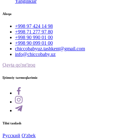
Yangiliklar
Aloqa
+998 97 424 14 98
+998 71 277 97 80
+998 90 990 01 00
+998 90 099 01 00
chiccobabyuz.tashkent@gmail.com
info@chiccobaby.uz
Qayta qo'ng'iroq
Ijtimoiy tarmoqlarimiz
Tilni tanlash
Русский
O'zbek