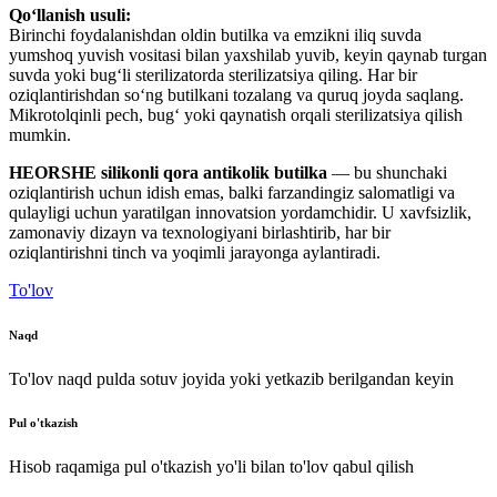
Qo‘llanish usuli:
Birinchi foydalanishdan oldin butilka va emzikni iliq suvda
yumshoq yuvish vositasi bilan yaxshilab yuvib, keyin qaynab turgan
suvda yoki bug‘li sterilizatorda sterilizatsiya qiling. Har bir
oziqlantirishdan so‘ng butilkani tozalang va quruq joyda saqlang.
Mikrotolqinli pech, bug‘ yoki qaynatish orqali sterilizatsiya qilish
mumkin.
HEORSHE silikonli qora antikolik butilka
— bu shunchaki
oziqlantirish uchun idish emas, balki farzandingiz salomatligi va
qulayligi uchun yaratilgan innovatsion yordamchidir. U xavfsizlik,
zamonaviy dizayn va texnologiyani birlashtirib, har bir
oziqlantirishni tinch va yoqimli jarayonga aylantiradi.
To'lov
Naqd
To'lov naqd pulda sotuv joyida yoki yetkazib berilgandan keyin
Pul o'tkazish
Hisob raqamiga pul o'tkazish yo'li bilan to'lov qabul qilish