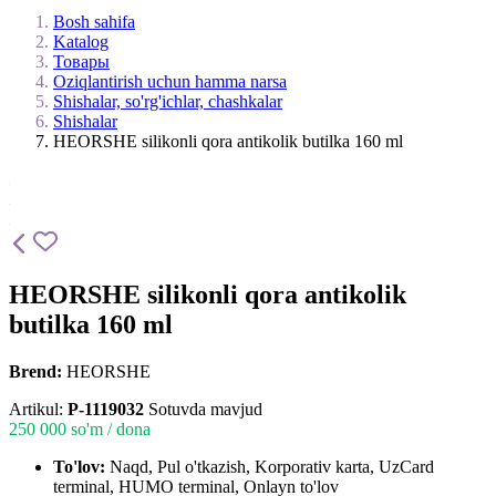
Bosh sahifa
Katalog
Товары
Oziqlantirish uchun hamma narsa
Shishalar, so'rg'ichlar, chashkalar
Shishalar
HEORSHE silikonli qora antikolik butilka 160 ml
HEORSHE silikonli qora antikolik
butilka 160 ml
Brend:
HEORSHE
Artikul:
P-1119032
Sotuvda mavjud
250 000
so'm / dona
To'lov:
Naqd, Pul o'tkazish, Korporativ karta, UzCard
terminal, HUMO terminal, Onlayn to'lov