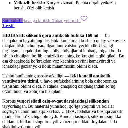
Yetkazib berish:
Kuryer xizmati, Pochta orqali yetkazib
berish, O'zi olib ketish
Sotib olish
Savatga kiritish
Xabar yuborish
Tavsifi
HEORSHE silikonli qora antikolik butilka 160 ml
— bu
chaqaloqni hayotining dastlabki kunlaridan boshlab qulay va xavfsiz
oziqlantirish uchun yaratilgan innovatsion yechimdir. U yangi
tug‘ilgan chaqaloqlarning tabiiy ehtiyojlarini inobatga olgan holda
ishlab chiqilgan bo‘lib, emizikli onaning ko‘kragini taqlid qiladi. Bu
esa chaqaloqda ko‘krakdan voz kechish xavfini kamaytiradi va
ichakdagi gazlar yoki kolik muammosini oldini oladi.
Ushbu butilkaning asosiy afzalligi —
ikki kanalli antikolik
ventilyatsiya tizimi
, u havo pufakchalarining bola oshqozoniga
tushishini oldini oladi. Natijada, chaqaloq oziqlangandan so‘ng
o‘zini tinch va xotirjam his qiladi.
Korpus
yuqori sifatli oziq-ovqat darajasidagi silikondan
tayyorlangan. Bu material yumshoq, qo‘lga yoqimli va bolalar
sog‘lig‘i uchun mutlaqo xavfsiz. U BPA, ftalatlar va boshqa zararli
moddalarni o‘z ichiga olmaydi. Bundan tashqari, silikon issiqlikka
chidamli, hidlarni singdirmaydi va uzoq muddatli foydalanishda
shaklini yo‘qotmaydi.