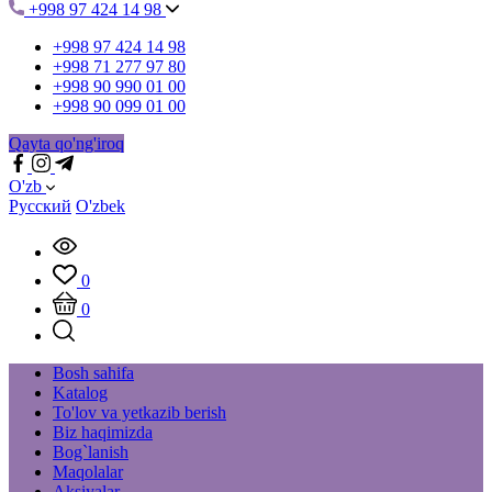
+998 97 424 14 98
+998 97 424 14 98
+998 71 277 97 80
+998 90 990 01 00
+998 90 099 01 00
Qayta qo'ng'iroq
O'zb
Русский
O'zbek
0
0
Bosh sahifa
Katalog
To'lov va yetkazib berish
Biz haqimizda
Bog`lanish
Maqolalar
Aksiyalar