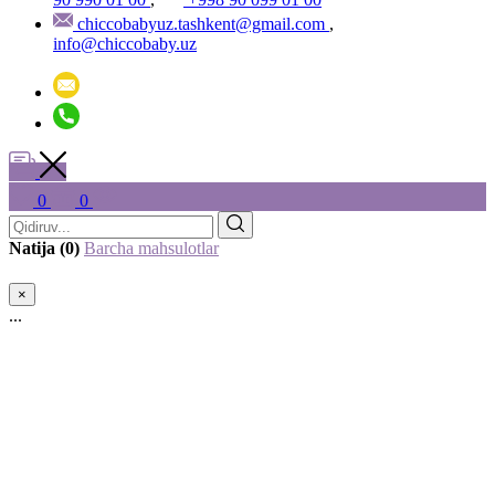
chiccobabyuz.tashkent@gmail.com
,
info@chiccobaby.uz
0
0
Natija (0)
Barcha mahsulotlar
×
...