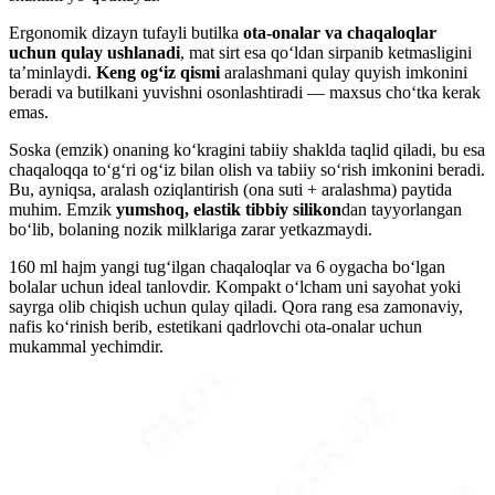
Ergonomik dizayn tufayli butilka
ota-onalar va chaqaloqlar
uchun qulay ushlanadi
, mat sirt esa qo‘ldan sirpanib ketmasligini
ta’minlaydi.
Keng og‘iz qismi
aralashmani qulay quyish imkonini
beradi va butilkani yuvishni osonlashtiradi — maxsus cho‘tka kerak
emas.
Soska (emzik) onaning ko‘kragini tabiiy shaklda taqlid qiladi, bu esa
chaqaloqqa to‘g‘ri og‘iz bilan olish va tabiiy so‘rish imkonini beradi.
Bu, ayniqsa, aralash oziqlantirish (ona suti + aralashma) paytida
muhim. Emzik
yumshoq, elastik tibbiy silikon
dan tayyorlangan
bo‘lib, bolaning nozik milklariga zarar yetkazmaydi.
160 ml hajm yangi tug‘ilgan chaqaloqlar va 6 oygacha bo‘lgan
bolalar uchun ideal tanlovdir. Kompakt o‘lcham uni sayohat yoki
sayrga olib chiqish uchun qulay qiladi. Qora rang esa zamonaviy,
nafis ko‘rinish berib, estetikani qadrlovchi ota-onalar uchun
mukammal yechimdir.