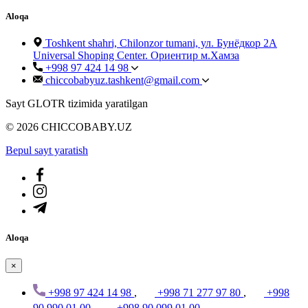
Aloqa
Toshkent shahri, Chilonzor tumani, ул. Бунёдкор 2А
Universal Shoping Center. Ориентир м.Хамза
+998 97 424 14 98
chiccobabyuz.tashkent@gmail.com
Sayt GLOTR tizimida yaratilgan
© 2026 CHICCOBABY.UZ
Bepul sayt yaratish
Aloqa
×
+998 97 424 14 98
,
+998 71 277 97 80
,
+998
90 990 01 00
,
+998 90 099 01 00