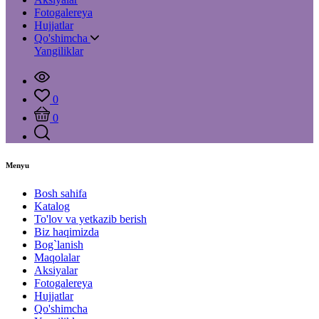
Fotogalereya
Hujjatlar
Qo'shimcha
Yangiliklar
0
0
Menyu
Bosh sahifa
Katalog
To'lov va yetkazib berish
Biz haqimizda
Bog`lanish
Maqolalar
Aksiyalar
Fotogalereya
Hujjatlar
Qo'shimcha