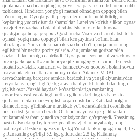
qoplamalar
paxtadan
qilingan,
yuvish
va
parvarish
qilish
uchun
olib
tashlanadi
.
Hindiston
yong'og'i
matrasi
olinadigan
qopqoq
bilan
ta'minlangan
.
Oyoqlarga
iliq
kepka
fermuar
bilan
biriktirilgan
,
kepkaning
yuqori
qismida
shamoldan
Lapel
va
ko'rish
silikon
oynasi
mavjud
.
Aravachada
bolani
ultrabinafsha
nurlaridan
himoya
qiladigan
qattiq
qalpoq
bor
.
Qo'shimcha
Visor
va
shamollatish
to'rli
oynasi
,
yopiq
mato
qopqog'i
bilan
kengaytirish
bo'limi
bilan
jihozlangan
.
Yurish
bloki
hamak
shaklida
bo'lib,
orqa
tomonning
egilishini
bir
nechta
pozitsiyalarda
,
shu
jumladan
gorizontalda
sozlash
bilan
amalga
oshiriladi
.
Oyoq
paneli
sozlanishi
va
zich
mato
bilan
qoplangan
.
Bolani
himoya
qilishning
ajoyib
tizimi
–
bu
besh
nuqtali
xavfsizlik
kamarlari
va
bamper
.
Oyoq
qopqog'i
bolani
sovuq
mavsumda
elementlardan
himoya
qiladi
.
Adamex
MOBI
aravachasining
barqaror
ramkasi
bardoshli
va
yengil
alyuminiydan
tayyorlangan
,
og'irligi
5,9
kg
.
aravachani
yurish
bloki
bilan
birga
yig'ish
oson
.
Yaxshi
haydash
ko'rsatkichlariga
ramkaning
amortizatsiyasi
va
oldingi
burilish
g'ildiraklarining
tekis
holatda
qulflanishi
bilan
manevr
qilish
orqali
erishiladi
.
Kattalashtirilgan
diametrli
orqa
g'ildiraklar
murakkab
yo'l
uchastkalarini
osonlikcha
bosib
o'tishga
imkon
beradi
.
O'tib bo'lmaydigan
jel
g'ildiraklari
mukammal
zarbani
yutadi
va
ponksiyondan
qo'rqmaydi
.
Shassining
pastki
qismida
qulay
tormoz
pedali
mavjud
,
u
poyabzalga
dog
'
tushmaydi
.
Beshikning
vazni
3,7
kg
Yurish
blokining
og'irligi
4,3
k
.
g
Ramkaning
og'irligi
5,9
kg
,
g'ildiraklar
2,8
kg
Katlanmış