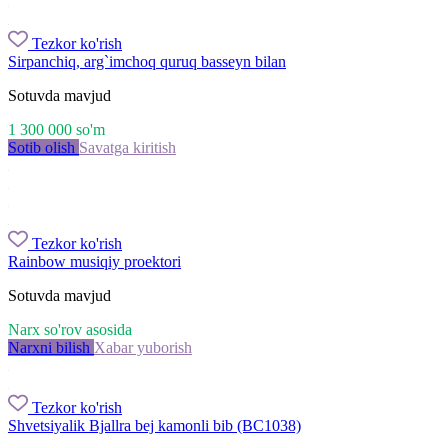
Tezkor ko'rish
Sirpanchiq, arg`imchoq quruq basseyn bilan
Sotuvda mavjud
1 300 000
so'm
Sotib olish
Savatga kiritish
Tezkor ko'rish
Rainbow musiqiy proektori
Sotuvda mavjud
Narx so'rov asosida
Narxni bilish
Xabar yuborish
Tezkor ko'rish
Shvetsiyalik Bjallra bej kamonli bib (BC1038)