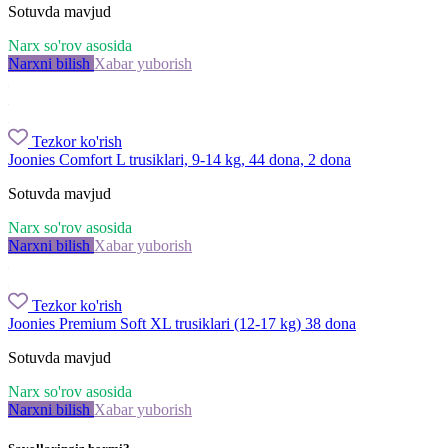
Sotuvda mavjud
Narx so'rov asosida
Narxni bilish
Xabar yuborish
Tezkor ko'rish
Joonies Comfort L trusiklari, 9-14 kg, 44 dona, 2 dona
Sotuvda mavjud
Narx so'rov asosida
Narxni bilish
Xabar yuborish
Tezkor ko'rish
Joonies Premium Soft XL trusiklari (12-17 kg) 38 dona
Sotuvda mavjud
Narx so'rov asosida
Narxni bilish
Xabar yuborish