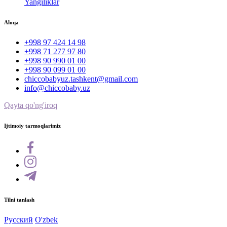
Yangiliklar
Aloqa
+998 97 424 14 98
+998 71 277 97 80
+998 90 990 01 00
+998 90 099 01 00
chiccobabyuz.tashkent@gmail.com
info@chiccobaby.uz
Qayta qo'ng'iroq
Ijtimoiy tarmoqlarimiz
Tilni tanlash
Русский
O'zbek