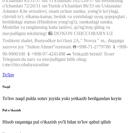
o'lchamlari
83/31/57
sm
.
O'lchamlari
102/120/57
sm
Beshikning
o'lchamlari
72/20/31
sm
Yurish
o'lchamlari
86/33
sm
Uskunalar
:
Adamex
Kite
avtoulovi
,
onam
uchun
sumka
,
yomg'ir
ko'ylagi
,
chivinli
to'r
,
elkama
-
kamar
,
beshik
va
yurishdagi
oyoq
qopqoqlari
,
beshikdagi
matras
(
Hindiston
yong'og'i
)
,
ramkadagi
sumka
.
Modellar
va
ranglarning
katta
tanlovi
,
qo'ng'iroq
qiling
va
mavjudligini
tekshiring
!
🛍 DO'KON CHICCOBABY.UZ
Toshkent
shahri,
Bunyodkor
ko'chasi
2A
,
"
Novza
"
m.
,
diqqatga
sazovor joy
"
Sulton
Ahmet
"
restorani
☎️+998-71-2779780
📱+998-
90-9900100
📱+998-97-4241498
🚗
Yetkazib
berish
!
Телег
Telegram
-da
narx
va
mavjudligini
bilib
oling
:
t
.
me
/
chiccobabyuzonline
To'lov
Naqd
To'lov naqd pulda sotuv joyida yoki yetkazib berilgandan keyin
Pul o'tkazish
Hisob raqamiga pul o'tkazish yo'li bilan to'lov qabul qilish