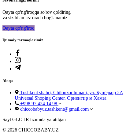
Savollaringiz bormi?
Qayta qo'ng'iroqqa so'rov qoldiring
va siz bilan tez orada bog'lanamiz
Qayta qo'ng'iroq
Ijtimoiy tarmoqlarimiz
Aloqa
Toshkent shahri, Chilonzor tumani, ул. Бунёдкор 2А
Universal Shoping Center. Ориентир м.Хамза
+998 97 424 14 98
chiccobabyuz.tashkent@gmail.com
Sayt GLOTR tizimida yaratilgan
© 2026 CHICCOBABY.UZ