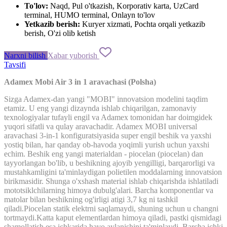
To'lov:
Naqd, Pul o'tkazish, Korporativ karta, UzCard
terminal, HUMO terminal, Onlayn to'lov
Yetkazib berish:
Kuryer xizmati, Pochta orqali yetkazib
berish, O'zi olib ketish
Narxni bilish
Xabar yuborish
Tavsifi
Adamex
Mobi
Air
3
in
1
aravachasi
(
Polsha
)
Sizga
Adamex
-
dan
yangi
"
MOBI
"
innovatsion
modelini
taqdim
etamiz
.
U
eng
yangi
dizaynda
ishlab chiqarilgan,
zamonaviy
texnologiyalar
tufayli
engil
va
Adamex
tomonidan har
doimgidek
yuqori
sifatli
va
qulay
aravachadir
.
Adamex
MOBI
universal
aravachasi
3
-in-
1
konfiguratsiyasida
super
engil
beshik
va
yaxshi
yostiq
bilan, har
qanday
ob
-havoda
yoqimli
yurish
uchun
yaxshi
echim
.
Beshik
eng
yangi
materialdan
-
piocelan
(
piocelan
)
dan
tayyorlangan bo'lib
,
u
beshikning
ajoyib
yengilligi
,
barqarorligi
va
mustahkamligini
ta'minlaydigan
polietilen
moddalarning
innovatsion
birikmasidir
.
Shunga
o'xshash
material
ishlab
chiqarishda
ishlatiladi
mototsiklchilarning
himoya
dubulg'alari
.
Barcha
komponentlar
va
matolar
bilan
beshikning
og'irligi
atigi
3,7
kg
ni tashkil
qiladi
.
Piocelan
statik
elektrni
saqlamaydi
,
shuning
uchun
u
changni
tortmaydi
.
Katta
kaput
elementlardan
himoya
qiladi,
pastki
qismidagi
shamollatish
esa
ichkarida
havo
aylanishini
ta'minlaydi
.
Barcha
ichki