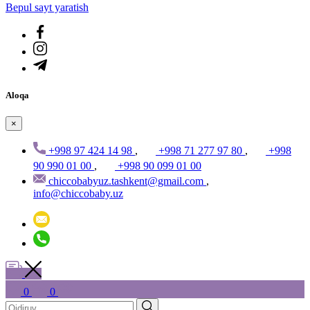
Bepul sayt yaratish
Aloqa
×
+998 97 424 14 98
,
+998 71 277 97 80
,
+998
90 990 01 00
,
+998 90 099 01 00
chiccobabyuz.tashkent@gmail.com
,
info@chiccobaby.uz
0
0