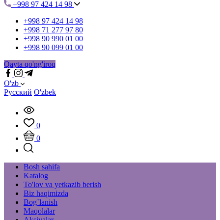
+998 97 424 14 98
+998 97 424 14 98
+998 71 277 97 80
+998 90 990 01 00
+998 90 099 01 00
Qayta qo'ng'iroq
O'zb
Русский
O'zbek
0
0
Bosh sahifa
Katalog
To'lov va yetkazib berish
Biz haqimizda
Bog`lanish
Maqolalar
Aksiyalar