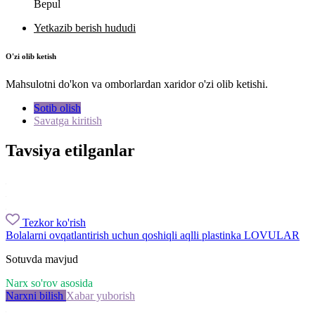
Bepul
Yetkazib berish hududi
O'zi olib ketish
Mahsulotni do'kon va omborlardan xaridor o'zi olib ketishi.
Sotib olish
Savatga kiritish
Tavsiya etilganlar
Tezkor ko'rish
Bolalarni ovqatlantirish uchun qoshiqli aqlli plastinka LOVULAR
Sotuvda mavjud
Narx so'rov asosida
Narxni bilish
Xabar yuborish