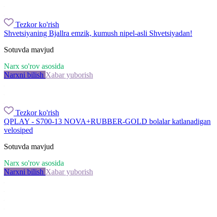
Tezkor ko'rish
Shvetsiyaning Bjallra emzik, kumush nipel-asli Shvetsiyadan!
Sotuvda mavjud
Narx so'rov asosida
Narxni bilish
Xabar yuborish
Tezkor ko'rish
QPLAY - S700-13 NOVA+RUBBER-GOLD bolalar katlanadigan
velosiped
Sotuvda mavjud
Narx so'rov asosida
Narxni bilish
Xabar yuborish