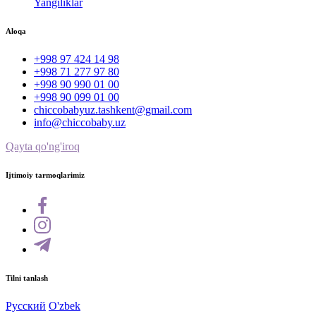
Yangiliklar
Aloqa
+998 97 424 14 98
+998 71 277 97 80
+998 90 990 01 00
+998 90 099 01 00
chiccobabyuz.tashkent@gmail.com
info@chiccobaby.uz
Qayta qo'ng'iroq
Ijtimoiy tarmoqlarimiz
Tilni tanlash
Русский
O'zbek