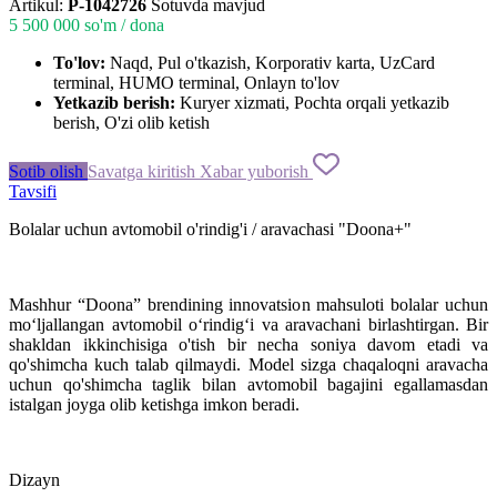
Artikul:
P-1042726
Sotuvda mavjud
5 500 000
so'm / dona
To'lov:
Naqd, Pul o'tkazish, Korporativ karta, UzCard
terminal, HUMO terminal, Onlayn to'lov
Yetkazib berish:
Kuryer xizmati, Pochta orqali yetkazib
berish, O'zi olib ketish
Sotib olish
Savatga kiritish
Xabar yuborish
Tavsifi
Bolalar uchun avtomobil o'rindig'i / aravachasi "Doona+"
Mashhur “Doona” brendining innovatsion mahsuloti bolalar uchun
mo‘ljallangan avtomobil o‘rindig‘i va aravachani birlashtirgan. Bir
shakldan ikkinchisiga o'tish bir necha soniya davom etadi va
qo'shimcha kuch talab qilmaydi. Model sizga chaqaloqni aravacha
uchun qo'shimcha taglik bilan avtomobil bagajini egallamasdan
istalgan joyga olib ketishga imkon beradi.
Dizayn