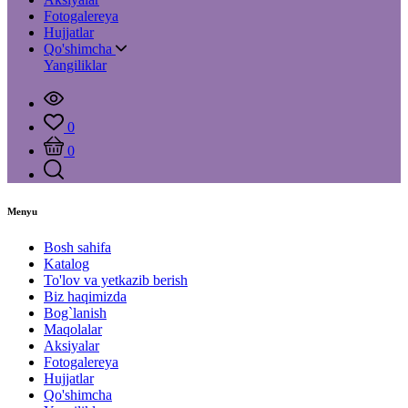
Fotogalereya
Hujjatlar
Qo'shimcha
Yangiliklar
0
0
Menyu
Bosh sahifa
Katalog
To'lov va yetkazib berish
Biz haqimizda
Bog`lanish
Maqolalar
Aksiyalar
Fotogalereya
Hujjatlar
Qo'shimcha