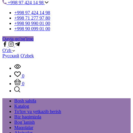
+998 97 424 14 98
+998 97 424 14 98
+998 71 277 97 80
+998 90 990 01 00
+998 90 099 01 00
Qayta qo'ng'iroq
O'zb
Русский
O'zbek
0
0
Bosh sahifa
Katalog
To'lov va yetkazib berish
Biz haqimizda
Bog`lanish
Maqolalar
Aksiyalar