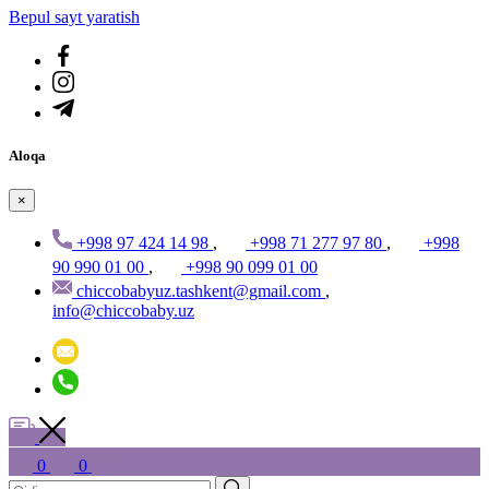
Bepul sayt yaratish
Aloqa
×
+998 97 424 14 98
,
+998 71 277 97 80
,
+998
90 990 01 00
,
+998 90 099 01 00
chiccobabyuz.tashkent@gmail.com
,
info@chiccobaby.uz
0
0