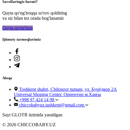
Savollaringiz bormi?
Qayta qo'ng'iroqqa so'rov qoldiring
va siz bilan tez orada bog'lanamiz
Qayta qo'ng'iroq
Ijtimoiy tarmoqlarimiz
Aloqa
Toshkent shahri, Chilonzor tumani, ул. Бунёдкор 2А
Universal Shoping Center. Ориентир м.Хамза
+998 97 424 14 98
chiccobabyuz.tashkent@gmail.com
Sayt GLOTR tizimida yaratilgan
© 2026 CHICCOBABY.UZ