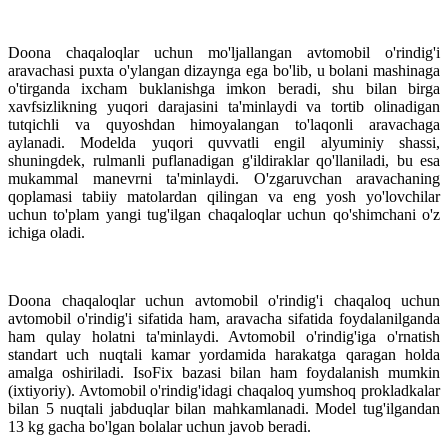
Doona chaqaloqlar uchun mo'ljallangan avtomobil o'rindig'i
aravachasi puxta o'ylangan dizaynga ega bo'lib, u bolani mashinaga
o'tirganda ixcham buklanishga imkon beradi, shu bilan birga
xavfsizlikning yuqori darajasini ta'minlaydi va tortib olinadigan
tutqichli va quyoshdan himoyalangan to'laqonli aravachaga
aylanadi. Modelda yuqori quvvatli engil alyuminiy shassi,
shuningdek, rulmanli puflanadigan g'ildiraklar qo'llaniladi, bu esa
mukammal manevrni ta'minlaydi. O'zgaruvchan aravachaning
qoplamasi tabiiy matolardan qilingan va eng yosh yo'lovchilar
uchun to'plam yangi tug'ilgan chaqaloqlar uchun qo'shimchani o'z
ichiga oladi.
Doona chaqaloqlar uchun avtomobil o'rindig'i chaqaloq uchun
avtomobil o'rindig'i sifatida ham, aravacha sifatida foydalanilganda
ham qulay holatni ta'minlaydi. Avtomobil o'rindig'iga o'rnatish
standart uch nuqtali kamar yordamida harakatga qaragan holda
amalga oshiriladi. IsoFix bazasi bilan ham foydalanish mumkin
(ixtiyoriy). Avtomobil o'rindig'idagi chaqaloq yumshoq prokladkalar
bilan 5 nuqtali jabduqlar bilan mahkamlanadi. Model tug'ilgandan
13 kg gacha bo'lgan bolalar uchun javob beradi.