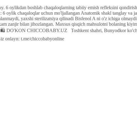
oy
.
6
oylikdan
boshlab
chaqaloqlarning
tabiiy
emish
refleksini
qondiris
i
:
6
oylik
chaqaloqlar
uchun
mo'ljallangan
Anatomik
shakl
tanglay
va
j
alanmaydi
,
yaxshi
sterilizatsiya
qilinadi
Bisfenol
A
ni o'z
ichiga
olmaydi
kam
zanjir
bilan
jihozlangan
.
Maxsus
qisqich
mahsulotni
bolaning
kiyi
🛍 DO'KON CHICCOBABY.UZ
Toshkent
shahri
,
Bunyodkor
ko'ch
iz
onlayn
:
t
.
me
/
chiccobabyonline