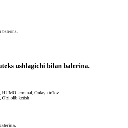
 balerina.
eks ushlagichi bilan balerina.
al, HUMO terminal, Onlayn to'lov
 O'zi olib ketish
balerina
.