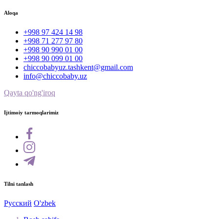
Aloqa
+998 97 424 14 98
+998 71 277 97 80
+998 90 990 01 00
+998 90 099 01 00
chiccobabyuz.tashkent@gmail.com
info@chiccobaby.uz
Qayta qo'ng'iroq
Ijtimoiy tarmoqlarimiz
Tilni tanlash
Русский
O'zbek