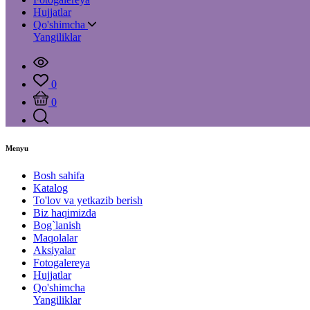
Hujjatlar
Qo'shimcha
Yangiliklar
0
0
Menyu
Bosh sahifa
Katalog
To'lov va yetkazib berish
Biz haqimizda
Bog`lanish
Maqolalar
Aksiyalar
Fotogalereya
Hujjatlar
Qo'shimcha
Yangiliklar