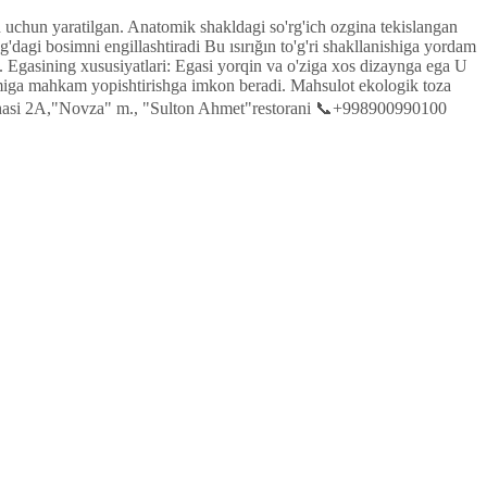
h
uchun
yaratilgan
.
Anatomik
shakldagi
so'rg'ich
ozgina
tekislangan
ag'dagi
bosimni
engillashtiradi
Bu
ısırığın
to'g'ri
shakllanishiga
yordam
.
Egasining
xususiyatlari
:
Egasi
yorqin
va
o'ziga
xos
dizaynga
ega
U
miga
mahkam
yopishtirishga
imkon
beradi
.
Mahsulot
ekologik
toza
asi
2A
,
"
Novza
"
m.,
"
Sulton
Ahmet
"
restorani
📞+998900990100