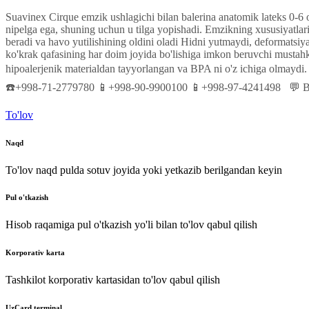
Suavinex
Cirque
emzik
ushlagichi
bilan
balerina
anatomik
lateks
0-6
nipelga
ega
,
shuning
uchun u
tilga
yopishadi
.
Emzikning
xususiyatlar
beradi
va
havo
yutilishining
oldini
oladi
Hidni
yutmaydi
,
deformatsiy
ko'krak
qafasining
har
doim
joyida
bo'lishiga
imkon
beruvchi
mustah
hipoalerjenik
materialdan
tayyorlangan
va
BPA
ni o'z
ichiga
olmaydi
.
☎️+998-71-2779780
📱+998-90-9900100
📱+998-97-4241498
💬
B
To'lov
Naqd
To'lov naqd pulda sotuv joyida yoki yetkazib berilgandan keyin
Pul o'tkazish
Hisob raqamiga pul o'tkazish yo'li bilan to'lov qabul qilish
Korporativ karta
Tashkilot korporativ kartasidan to'lov qabul qilish
UzCard terminal