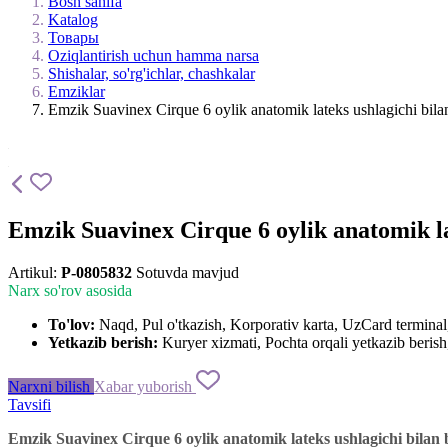
Bosh sahifa
Katalog
Товары
Oziqlantirish uchun hamma narsa
Shishalar, so'rg'ichlar, chashkalar
Emziklar
Emzik Suavinex Cirque 6 oylik anatomik lateks ushlagichi bilan
Emzik Suavinex Cirque 6 oylik anatomik lat
Artikul:
P-0805832
Sotuvda mavjud
Narx so'rov asosida
To'lov:
Naqd, Pul o'tkazish, Korporativ karta, UzCard termin
Yetkazib berish:
Kuryer xizmati, Pochta orqali yetkazib berish,
Narxni bilish
Xabar yuborish
Tavsifi
Emzik
Suavinex
Cirque
6
oylik
anatomik
lateks
ushlagichi
bilan