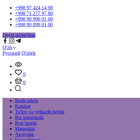
+998 97 424 14 98
+998 71 277 97 80
+998 90 990 01 00
+998 90 099 01 00
Qayta qo'ng'iroq
O'zb
Русский
O'zbek
0
0
Bosh sahifa
Katalog
To'lov va yetkazib berish
Biz haqimizda
Bog`lanish
Maqolalar
Aksiyalar
Fotogalereya