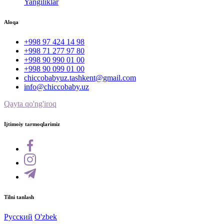
Yangiliklar
Aloqa
+998 97 424 14 98
+998 71 277 97 80
+998 90 990 01 00
+998 90 099 01 00
chiccobabyuz.tashkent@gmail.com
info@chiccobaby.uz
Qayta qo'ng'iroq
Ijtimoiy tarmoqlarimiz
Tilni tanlash
Русский
O'zbek