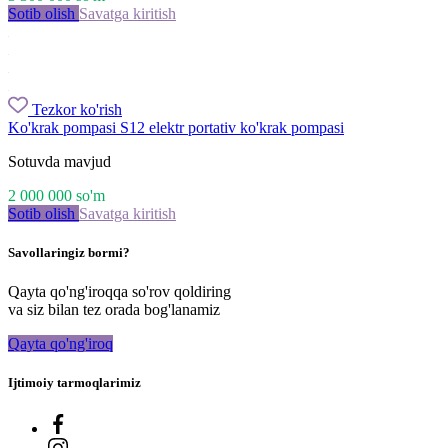
Sotib olish
Savatga kiritish
Tezkor ko'rish
Ko'krak pompasi S12 elektr portativ ko'krak pompasi
Sotuvda mavjud
2 000 000
so'm
Sotib olish
Savatga kiritish
Savollaringiz bormi?
Qayta qo'ng'iroqqa so'rov qoldiring
va siz bilan tez orada bog'lanamiz
Qayta qo'ng'iroq
Ijtimoiy tarmoqlarimiz