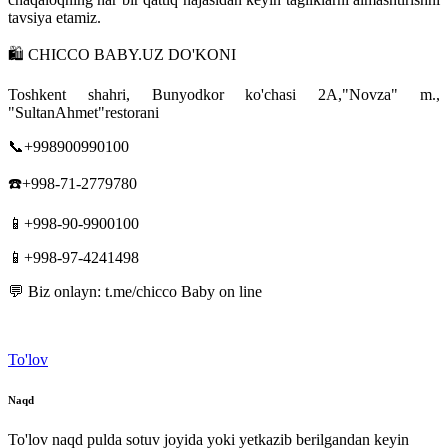
tavsiya etamiz.
🛍 CHICCO BABY.UZ DO'KONI
Toshkent shahri, Bunyodkor ko'chasi 2A,"Novza" m.,
"SultanAhmet"restorani
📞+998900990100
☎️+998-71-2779780
📱+998-90-9900100
📱+998-97-4241498
💬 Biz onlayn: t.me/chicco Baby on line
To'lov
Naqd
To'lov naqd pulda sotuv joyida yoki yetkazib berilgandan keyin