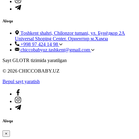
Aloqa
Toshkent shahri, Chilonzor tumani, ул. Бунёдкор 2А
Universal Shoping Center. Ориентир м.Хамза
+998 97 424 14 98
chiccobabyuz.tashkent@gmail.com
Sayt GLOTR tizimida yaratilgan
© 2026 CHICCOBABY.UZ
Bepul sayt yaratish
Aloqa
×