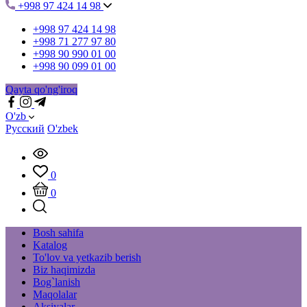
+998 97 424 14 98
+998 97 424 14 98
+998 71 277 97 80
+998 90 990 01 00
+998 90 099 01 00
Qayta qo'ng'iroq
O'zb
Русский
O'zbek
0
0
Bosh sahifa
Katalog
To'lov va yetkazib berish
Biz haqimizda
Bog`lanish
Maqolalar
Aksiyalar