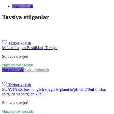
Narxni bilish
Tavsiya etilganlar
Tezkor ko'rish
Meltem Legno Beshiklari, Turkiya
Sotuvda mavjud
Narx so'rov asosida
Narxni bilish
Xabar yuborish
Tezkor ko'rish
SUAVINEX boshlang'ich sovg'a to'plami to'plami 270ml shisha,
so'rg'ich va so'rg'ich klipi.
Sotuvda mavjud
Narx so'rov asosida