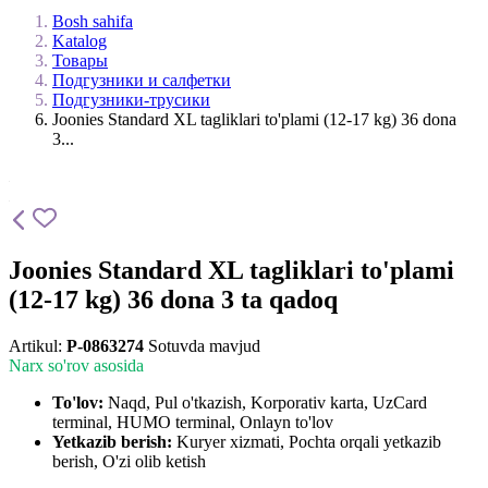
Bosh sahifa
Katalog
Товары
Подгузники и салфетки
Подгузники-трусики
Joonies Standard XL tagliklari to'plami (12-17 kg) 36 dona
3...
Joonies Standard XL tagliklari to'plami
(12-17 kg) 36 dona 3 ta qadoq
Artikul:
P-0863274
Sotuvda mavjud
Narx so'rov asosida
To'lov:
Naqd, Pul o'tkazish, Korporativ karta, UzCard
terminal, HUMO terminal, Onlayn to'lov
Yetkazib berish:
Kuryer xizmati, Pochta orqali yetkazib
berish, O'zi olib ketish