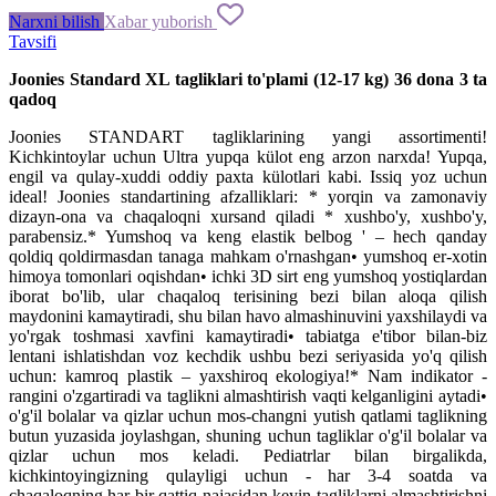
Narxni bilish
Xabar yuborish
Tavsifi
Joonies Standard XL tagliklari to'plami (12-17 kg) 36 dona 3 ta
qadoq
Joonies STANDART tagliklarining yangi assortimenti!
Kichkintoylar uchun Ultra yupqa külot eng arzon narxda! Yupqa,
engil va qulay-xuddi oddiy paxta külotlari kabi. Issiq yoz uchun
ideal! Joonies standartining afzalliklari: * yorqin va zamonaviy
dizayn-ona va chaqaloqni xursand qiladi * xushbo'y, xushbo'y,
parabensiz.* Yumshoq va keng elastik belbog ' – hech qanday
qoldiq qoldirmasdan tanaga mahkam o'rnashgan• yumshoq er-xotin
himoya tomonlari oqishdan• ichki 3D sirt eng yumshoq yostiqlardan
iborat bo'lib, ular chaqaloq terisining bezi bilan aloqa qilish
maydonini kamaytiradi, shu bilan havo almashinuvini yaxshilaydi va
yo'rgak toshmasi xavfini kamaytiradi• tabiatga e'tibor bilan-biz
lentani ishlatishdan voz kechdik ushbu bezi seriyasida yo'q qilish
uchun: kamroq plastik – yaxshiroq ekologiya!* Nam indikator -
rangini o'zgartiradi va taglikni almashtirish vaqti kelganligini aytadi•
o'g'il bolalar va qizlar uchun mos-changni yutish qatlami taglikning
butun yuzasida joylashgan, shuning uchun tagliklar o'g'il bolalar va
qizlar uchun mos keladi. Pediatrlar bilan birgalikda,
kichkintoyingizning qulayligi uchun - har 3-4 soatda va
chaqaloqning har bir qattiq najasidan keyin tagliklarni almashtirishni