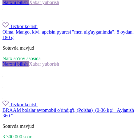
Narxni bilish
Xabar yuborish
Tezkor ko'rish
Olma, Mango, kivi, apelsin pyuresi "men ulg'ayganimda", 8 oydan.
180 g
Sotuvda mavjud
Narx so'rov asosida
Narxni bilish
Xabar yuborish
Tezkor ko'rish
BRAAM bolalar avtomobil o'rindig'i, (Polsha) (0-36 kg) ️ ️ Aylanish
360 °
Sotuvda mavjud
3 300 000
so'm