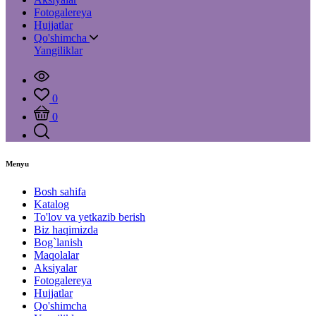
Fotogalereya
Hujjatlar
Qo'shimcha
Yangiliklar
0
0
Menyu
Bosh sahifa
Katalog
To'lov va yetkazib berish
Biz haqimizda
Bog`lanish
Maqolalar
Aksiyalar
Fotogalereya
Hujjatlar
Qo'shimcha