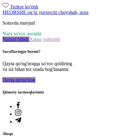
Tezkor ko'rish
HEORSHE og‘iz yuvuvchi choyshab, qora
Sotuvda mavjud
Narx so'rov asosida
Narxni bilish
Xabar yuborish
Savollaringiz bormi?
Qayta qo'ng'iroqqa so'rov qoldiring
va siz bilan tez orada bog'lanamiz
Qayta qo'ng'iroq
Ijtimoiy tarmoqlarimiz
Aloqa