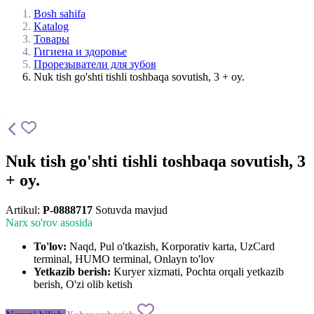
Bosh sahifa
Katalog
Товары
Гигиена и здоровье
Прорезыватели для зубов
Nuk tish go'shti tishli toshbaqa sovutish, 3 + oy.
Nuk tish go'shti tishli toshbaqa sovutish, 3
+ oy.
Artikul:
P-0888717
Sotuvda mavjud
Narx so'rov asosida
To'lov:
Naqd, Pul o'tkazish, Korporativ karta, UzCard
terminal, HUMO terminal, Onlayn to'lov
Yetkazib berish:
Kuryer xizmati, Pochta orqali yetkazib
berish, O'zi olib ketish