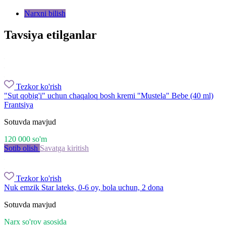
Narxni bilish
Tavsiya etilganlar
Tezkor ko'rish
"Sut qobig'i" uchun chaqaloq bosh kremi "Mustela" Bebe (40 ml)
Frantsiya
Sotuvda mavjud
120 000
so'm
Sotib olish
Savatga kiritish
Tezkor ko'rish
Nuk emzik Star lateks, 0-6 oy, bola uchun, 2 dona
Sotuvda mavjud
Narx so'rov asosida