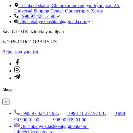
Toshkent shahri, Chilonzor tumani, ул. Бунёдкор 2А
Universal Shoping Center. Ориентир м.Хамза
+998 97 424 14 98
chiccobabyuz.tashkent@gmail.com
Sayt GLOTR tizimida yaratilgan
© 2026 CHICCOBABY.UZ
Bepul sayt yaratish
Aloqa
×
+998 97 424 14 98
,
+998 71 277 97 80
,
+998
90 990 01 00
,
+998 90 099 01 00
chiccobabyuz.tashkent@gmail.com
,
info@chiccobaby.uz