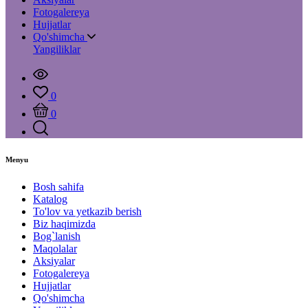
Fotogalereya
Hujjatlar
Qo'shimcha
Yangiliklar
0
0
Menyu
Bosh sahifa
Katalog
To'lov va yetkazib berish
Biz haqimizda
Bog`lanish
Maqolalar
Aksiyalar
Fotogalereya
Hujjatlar
Qo'shimcha