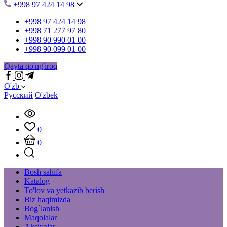
+998 97 424 14 98
+998 97 424 14 98
+998 71 277 97 80
+998 90 990 01 00
+998 90 099 01 00
Qayta qo'ng'iroq
O'zb
Русский
O'zbek
0
0
Bosh sahifa
Katalog
To'lov va yetkazib berish
Biz haqimizda
Bog`lanish
Maqolalar
Aksiyalar