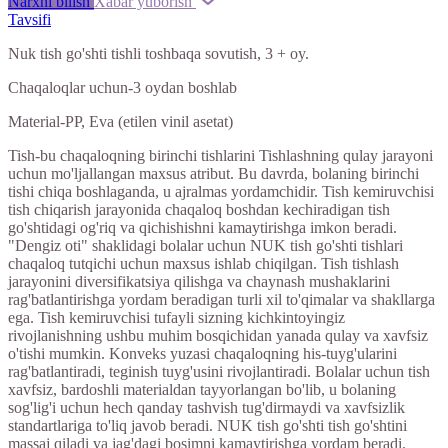
Narxni bilish
Xabar yuborish
Tavsifi
Nuk tish go'shti tishli toshbaqa sovutish, 3 + oy.
Chaqaloqlar uchun-3 oydan boshlab
Material-PP, Eva (etilen vinil asetat)
Tish-bu chaqaloqning birinchi tishlarini Tishlashning qulay jarayoni
uchun mo'ljallangan maxsus atribut. Bu davrda, bolaning birinchi
tishi chiqa boshlaganda, u ajralmas yordamchidir. Tish kemiruvchisi
tish chiqarish jarayonida chaqaloq boshdan kechiradigan tish
go'shtidagi og'riq va qichishishni kamaytirishga imkon beradi.
"Dengiz oti" shaklidagi bolalar uchun NUK tish go'shti tishlari
chaqaloq tutqichi uchun maxsus ishlab chiqilgan. Tish tishlash
jarayonini diversifikatsiya qilishga va chaynash mushaklarini
rag'batlantirishga yordam beradigan turli xil to'qimalar va shakllarga
ega. Tish kemiruvchisi tufayli sizning kichkintoyingiz
rivojlanishning ushbu muhim bosqichidan yanada qulay va xavfsiz
o'tishi mumkin. Konveks yuzasi chaqaloqning his-tuyg'ularini
rag'batlantiradi, teginish tuyg'usini rivojlantiradi. Bolalar uchun tish
xavfsiz, bardoshli materialdan tayyorlangan bo'lib, u bolaning
sog'lig'i uchun hech qanday tashvish tug'dirmaydi va xavfsizlik
standartlariga to'liq javob beradi. NUK tish go'shti tish go'shtini
massaj qiladi va jag'dagi bosimni kamaytirishga yordam beradi.