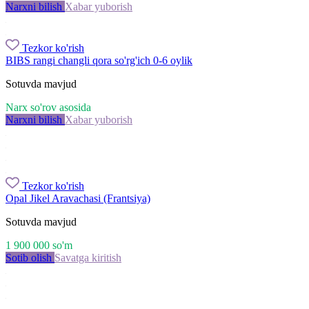
Narxni bilish
Xabar yuborish
Tezkor ko'rish
BIBS rangi changli qora so'rg'ich 0-6 oylik
Sotuvda mavjud
Narx so'rov asosida
Narxni bilish
Xabar yuborish
Tezkor ko'rish
Opal Jikel Aravachasi (Frantsiya)
Sotuvda mavjud
1 900 000
so'm
Sotib olish
Savatga kiritish