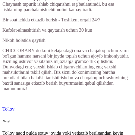
Chaynash tupurik ishlab chiqarishni rag'batlantiradi, bu esa
tishlarning parchalanish ehtimolini kamaytiradi.
Bir soat ichida etkazib berish - Toshkent orqali 24/7
Kafolat-almashtirish va qaytarish uchun 30 kun
Nikoh holatida qaytish
CHICCOBABY do'koni kelajakdagi ona va chaqaloq uchun zarur
bo'lgan hamma narsani bir joyda topish uchun ajoyib imkoniyatdir.
Bizning ustuvor vazifamiz mijozlarga g'amxo'rlik qilishdir.
Dunyodagi eng yaxshi ishlab chiqaruvchilarning eng yaxshi
mahsulotlarini taklif qilish. Biz sizni do'konimizning barcha
brendlari bilan batafsil tanishtirishdan va chaqaloq uchrashuvining
baxtli sanasiga etkazib berish buyurtmasini qabul qilishdan
mamnunmiz!
To'lov
Naqd
To'lov naqd pulda sotuv joyida yoki yetkazib berilgandan keyin