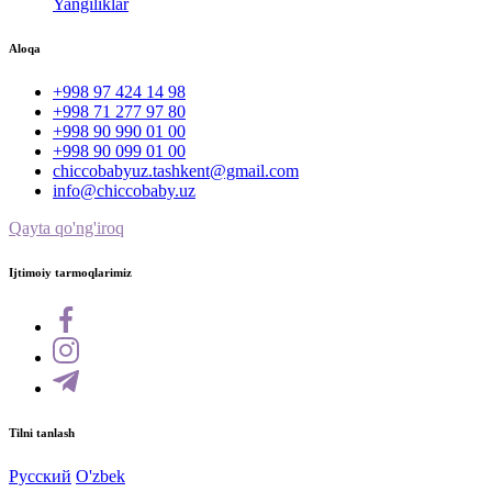
Yangiliklar
Aloqa
+998 97 424 14 98
+998 71 277 97 80
+998 90 990 01 00
+998 90 099 01 00
chiccobabyuz.tashkent@gmail.com
info@chiccobaby.uz
Qayta qo'ng'iroq
Ijtimoiy tarmoqlarimiz
Tilni tanlash
Русский
O'zbek