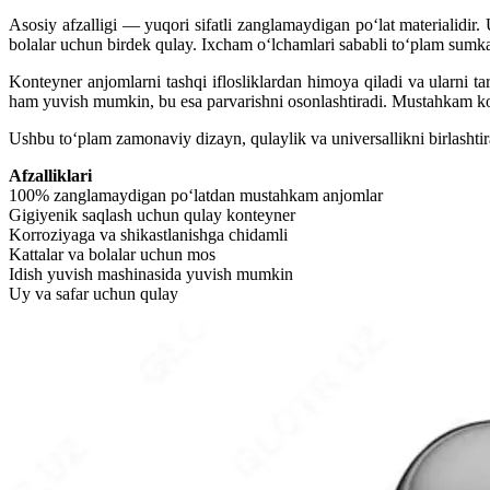
Asosiy afzalligi — yuqori sifatli zanglamaydigan po‘lat materialidir
bolalar uchun birdek qulay. Ixcham o‘lchamlari sababli to‘plam sumka
Konteyner anjomlarni tashqi iflosliklardan himoya qiladi va ularni 
ham yuvish mumkin, bu esa parvarishni osonlashtiradi. Mustahkam kons
Ushbu to‘plam zamonaviy dizayn, qulaylik va universallikni birlashtir
Afzalliklari
100% zanglamaydigan po‘latdan mustahkam anjomlar
Gigiyenik saqlash uchun qulay konteyner
Korroziyaga va shikastlanishga chidamli
Kattalar va bolalar uchun mos
Idish yuvish mashinasida yuvish mumkin
Uy va safar uchun qulay