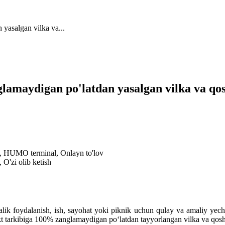
 yasalgan vilka va...
nglamaydigan po'latdan yasalgan vilka va q
al, HUMO terminal, Onlayn to'lov
 O'zi olib ketish
alik foydalanish, ish, sayohat yoki piknik uchun qulay va amaliy yec
t tarkibiga 100% zanglamaydigan po‘latdan tayyorlangan vilka va qosh