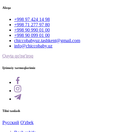
Aloqa
+998 97 424 14 98
+998 71 277 97 80
+998 90 990 01 00
+998 90 099 01 00
chiccobabyuz.tashkent@gmail.com
info@chiccobaby.uz
Qayta qo'ng'iroq
Ijtimoiy tarmoqlarimiz
Tilni tanlash
Русский
O'zbek