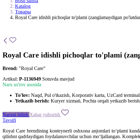
Bosh sahifa
Katalog
Товары
Royal Care idishli pichoqlar to'plami (zanglamaydigan po'latdan
Royal Care idishli pichoqlar to'plami (za
Brend:
"Royal Care"
Artikul:
P-1136949
Sotuvda mavjud
Narx so'rov asosida
To'lov:
Naqd, Pul o'tkazish, Korporativ karta, UzCard termin
Yetkazib berish:
Kuryer xizmati, Pochta orqali yetkazib berish,
Narxni bilish
Xabar yuborish
Tavsifi
Royal Care brendining konteynerli oshxona anjomlari to‘plami kund
qilishni qadrlaydigan foydalanuvchilar uchun mo‘ljallangan. Komplek