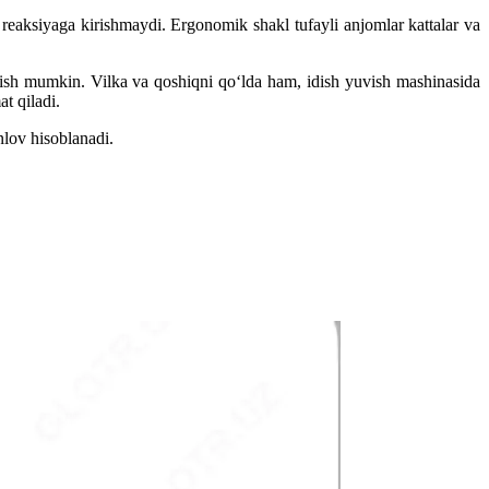
 reaksiyaga kirishmaydi. Ergonomik shakl tufayli anjomlar kattalar va
atish mumkin. Vilka va qoshiqni qo‘lda ham, idish yuvish mashinasida
t qiladi.
nlov hisoblanadi.