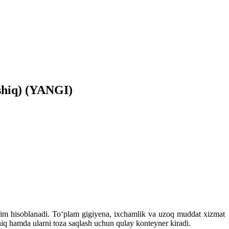
oshiq) (YANGI)
him hisoblanadi. To‘plam gigiyena, ixchamlik va uzoq muddat xizmat
iq hamda ularni toza saqlash uchun qulay konteyner kiradi.