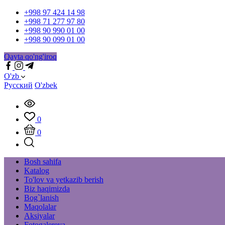
+998 97 424 14 98
+998 71 277 97 80
+998 90 990 01 00
+998 90 099 01 00
Qayta qo'ng'iroq
O'zb
Русский
O'zbek
0
0
Bosh sahifa
Katalog
To'lov va yetkazib berish
Biz haqimizda
Bog`lanish
Maqolalar
Aksiyalar
Fotogalereya