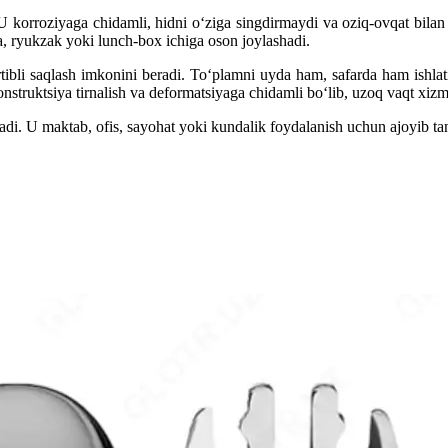
. U korroziyaga chidamli, hidni o‘ziga singdirmaydi va oziq-ovqat bilan
, ryukzak yoki lunch-box ichiga oson joylashadi.
tartibli saqlash imkonini beradi. To‘plamni uyda ham, safarda ham ishl
truktsiya tirnalish va deformatsiyaga chidamli bo‘lib, uzoq vaqt xizma
adi. U maktab, ofis, sayohat yoki kundalik foydalanish uchun ajoyib ta