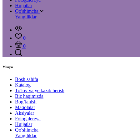
Hujjatlar
Qo'shimcha
Yangiliklar
0
0
Menyu
Bosh sahifa
Katalog
To'lov va yetkazib berish
Biz haqimizda
Bog`lanish
Maqolalar
Aksiyalar
Fotogalereya
Hujjatlar
Qo'shimcha
Yangiliklar