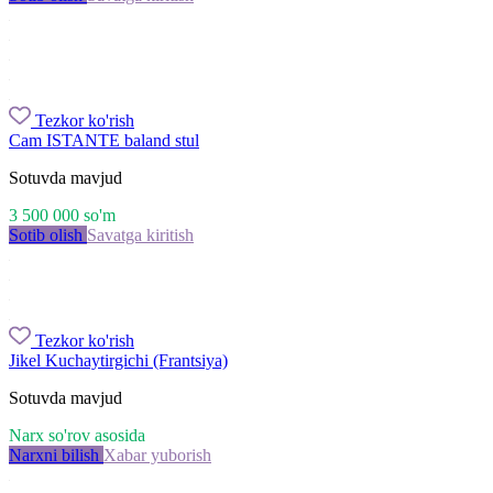
Tezkor ko'rish
Cam ISTANTE baland stul
Sotuvda mavjud
3 500 000
so'm
Sotib olish
Savatga kiritish
Tezkor ko'rish
Jikel Kuchaytirgichi (Frantsiya)
Sotuvda mavjud
Narx so'rov asosida
Narxni bilish
Xabar yuborish