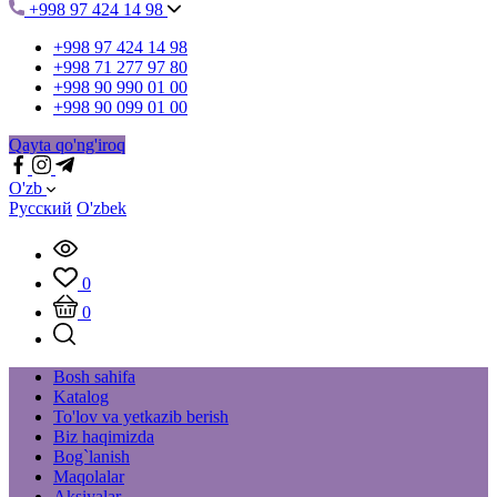
+998 97 424 14 98
+998 97 424 14 98
+998 71 277 97 80
+998 90 990 01 00
+998 90 099 01 00
Qayta qo'ng'iroq
O'zb
Русский
O'zbek
0
0
Bosh sahifa
Katalog
To'lov va yetkazib berish
Biz haqimizda
Bog`lanish
Maqolalar
Aksiyalar