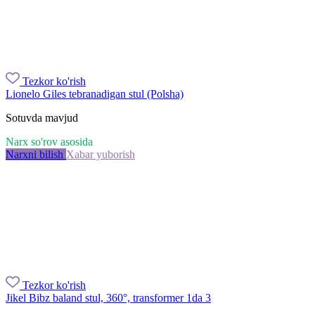
Tezkor ko'rish
Lionelo Giles tebranadigan stul (Polsha)
Sotuvda mavjud
Narx so'rov asosida
Narxni bilish
Xabar yuborish
Tezkor ko'rish
Jikel Bibz baland stul, 360°, transformеr 1da 3