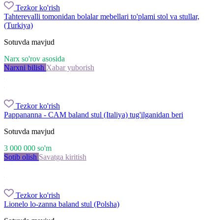
Tezkor ko'rish
Tahterevalli tomonidan bolalar mebellari to'plami stol va stullar,
(Turkiya)
Sotuvda mavjud
Narx so'rov asosida
Narxni bilish
Xabar yuborish
Tezkor ko'rish
Pappananna - CAM baland stul (Italiya) tug'ilganidan beri
Sotuvda mavjud
3 000 000
so'm
Sotib olish
Savatga kiritish
Tezkor ko'rish
Lionelo lo-zanna baland stul (Polsha)