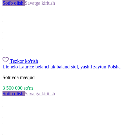
Sotib olish
Savatga kiritish
Tezkor ko'rish
Lionelo Laurice belanchak baland stul, yashil zaytun Polsha
Sotuvda mavjud
3 500 000
so'm
Sotib olish
Savatga kiritish