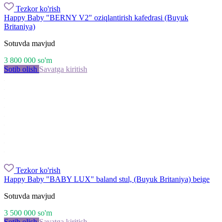
Tezkor ko'rish
Happy Baby "BERNY V2" oziqlantirish kafedrasi (Buyuk
Britaniya)
Sotuvda mavjud
3 800 000
so'm
Sotib olish
Savatga kiritish
Tezkor ko'rish
Happy Baby "BABY LUX" baland stul, (Buyuk Britaniya) beige
Sotuvda mavjud
3 500 000
so'm
Sotib olish
Savatga kiritish