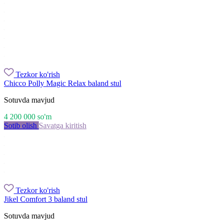
Tezkor ko'rish
Chicco Polly Magic Relax baland stul
Sotuvda mavjud
4 200 000
so'm
Sotib olish
Savatga kiritish
Tezkor ko'rish
Jikel Comfort 3 baland stul
Sotuvda mavjud