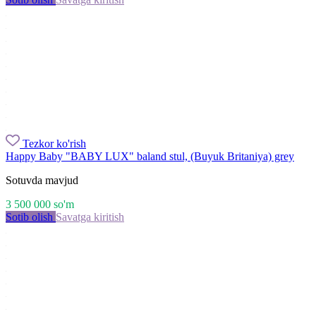
Tezkor ko'rish
Happy Baby "BABY LUX" baland stul, (Buyuk Britaniya) grey
Sotuvda mavjud
3 500 000
so'm
Sotib olish
Savatga kiritish