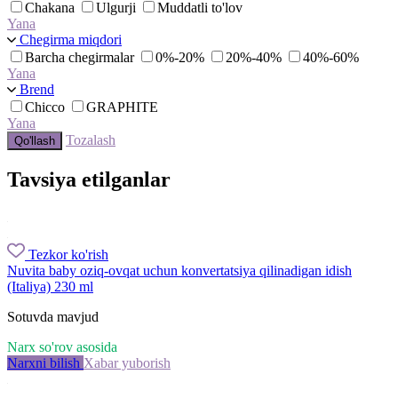
Chakana
Ulgurji
Muddatli to'lov
Yana
Chegirma miqdori
Barcha chegirmalar
0%-20%
20%-40%
40%-60%
Yana
Brend
Chicco
GRAPHITE
Yana
Tozalash
Qo'llash
Tavsiya etilganlar
Tezkor ko'rish
Nuvita baby oziq-ovqat uchun konvertatsiya qilinadigan idish
(Italiya) 230 ml
Sotuvda mavjud
Narx so'rov asosida
Narxni bilish
Xabar yuborish