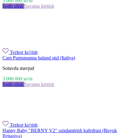
3 000 000
so'm
Sotib olish
Savatga kiritish
Tezkor ko'rish
Cam Pappananna baland stul (Italiya)
Sotuvda mavjud
3 000 000
so'm
Sotib olish
Savatga kiritish
Tezkor ko'rish
Happy Baby "BERNY V2" oziqlantirish kafedrasi (Buyuk
Britaniya)