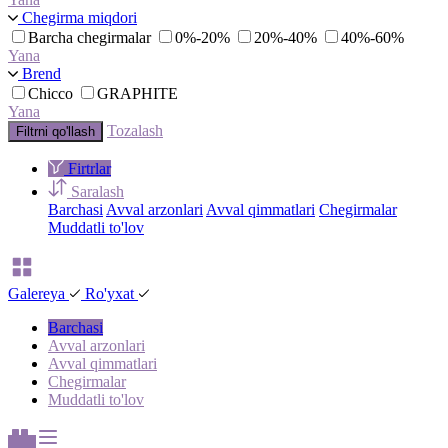
Chegirma miqdori
Barcha chegirmalar
0%-20%
20%-40%
40%-60%
Yana
Brend
Chicco
GRAPHITE
Yana
Tozalash
Filtrni qo'llash
Firtrlar
Saralash
Barchasi
Avval arzonlari
Avval qimmatlari
Chegirmalar
Muddatli to'lov
Galereya
Ro'yxat
Barchasi
Avval arzonlari
Avval qimmatlari
Chegirmalar
Muddatli to'lov