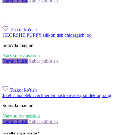
Narxni bilish
Xabar yuborish
Tezkor ko'rish
HEORSHE PUPPY silikon tish chiqargich, oq
Sotuvda mavjud
Narx so'rov asosida
Narxni bilish
Xabar yuborish
Tezkor ko'rish
Jikel Luna elektr recliner emizish kreslosi, sutdek oq rang
Sotuvda mavjud
Narx so'rov asosida
Narxni bilish
Xabar yuborish
Savollaringiz bormi?