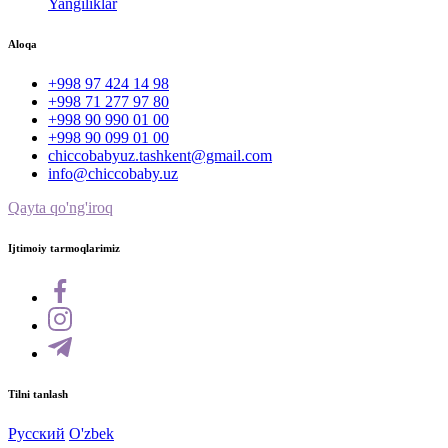
Yangiliklar
Aloqa
+998 97 424 14 98
+998 71 277 97 80
+998 90 990 01 00
+998 90 099 01 00
chiccobabyuz.tashkent@gmail.com
info@chiccobaby.uz
Qayta qo'ng'iroq
Ijtimoiy tarmoqlarimiz
Tilni tanlash
Русский
O'zbek