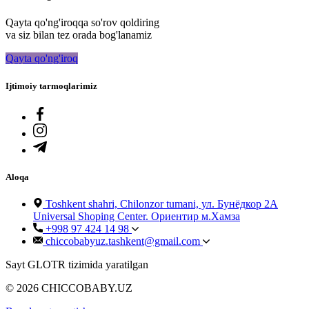
Qayta qo'ng'iroqqa so'rov qoldiring
va siz bilan tez orada bog'lanamiz
Qayta qo'ng'iroq
Ijtimoiy tarmoqlarimiz
Aloqa
Toshkent shahri, Chilonzor tumani, ул. Бунёдкор 2А
Universal Shoping Center. Ориентир м.Хамза
+998 97 424 14 98
chiccobabyuz.tashkent@gmail.com
Sayt GLOTR tizimida yaratilgan
© 2026 CHICCOBABY.UZ