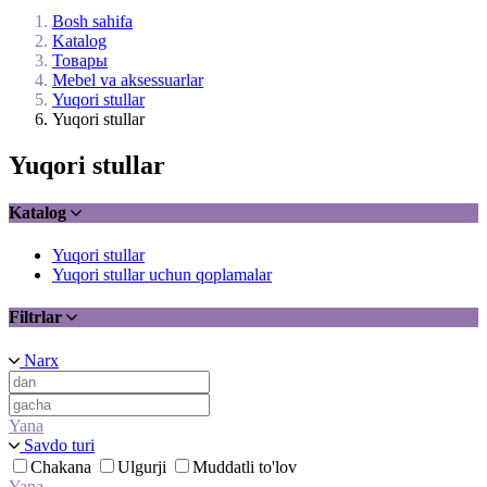
Bosh sahifa
Katalog
Товары
Mebel va aksessuarlar
Yuqori stullar
Yuqori stullar
Yuqori stullar
Katalog
Yuqori stullar
Yuqori stullar uchun qoplamalar
Filtrlar
Narx
Yana
Savdo turi
Chakana
Ulgurji
Muddatli to'lov
Yana