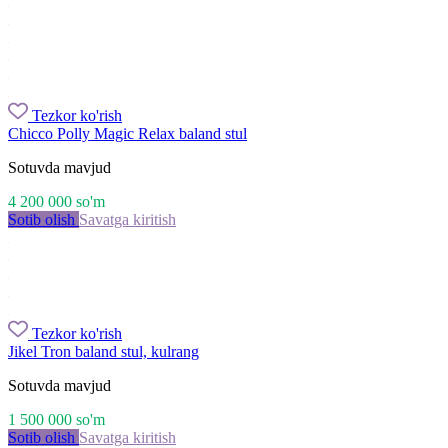
Tezkor ko'rish
Chicco Polly Magic Relax baland stul
Sotuvda mavjud
4 200 000
so'm
Sotib olish
Savatga kiritish
Tezkor ko'rish
Jikel Tron baland stul, kulrang
Sotuvda mavjud
1 500 000
so'm
Sotib olish
Savatga kiritish