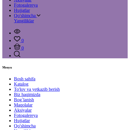
Fotogalereya
Hujjatlar
Qo'shimcha
Yangiliklar
0
0
Menyu
Bosh sahifa
Katalog
To'lov va yetkazib berish
Biz haqimizda
Bog`lanish
Maqolalar
Aksiyalar
Fotogalereya
Hujjatlar
Qo'shimcha