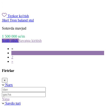
Tezkor ko'rish
Jikel Tron baland stul
Sotuvda mavjud
1 500 000
so'm
Sotib olish
Savatga kiritish
«
1
2
»
Firtrlar
×
Narx
Yana
Savdo turi