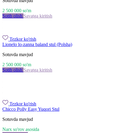
Sotuvda mavjud
2 500 000
so'm
Sotib olish
Savatga kiritish
Tezkor ko'rish
Lionelo lo-zanna baland stul (Polsha)
Sotuvda mavjud
2 500 000
so'm
Sotib olish
Savatga kiritish
Tezkor ko'rish
Chicco Polly Easy Yuqori Stul
Sotuvda mavjud
Narx so'rov asosida