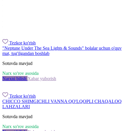
Tezkor ko'rish
"Neptune Under The Sea Lights & Sounds" bolalar uchun o'quv
mat, tug'ilgandan boshlab
Sotuvda mavjud
Narx so'rov asosida
Narxni bilish
Xabar yuborish
Tezkor ko'rish
CHICCO SHIMGICHLI VANNA QO'LQOPLI CHAQALOQ
LAHZALARI
Sotuvda mavjud
Narx so'rov asosida