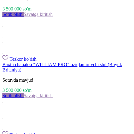
3 500 000
so'm
Sotib olish
Savatga kiritish
Tezkor ko'rish
Baxtli chaqaloq "WILLIAM PRO" oziqlantiruvchi stul (Buyuk
Britaniya)
Sotuvda mavjud
3 500 000
so'm
Sotib olish
Savatga kiritish