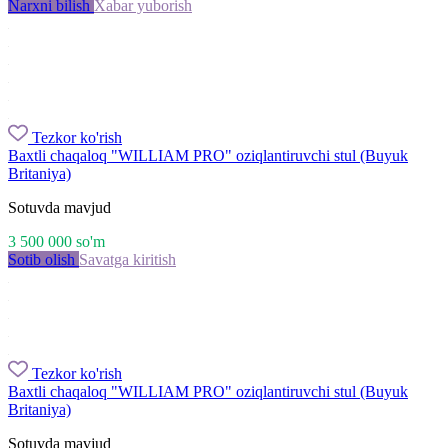
Narxni bilish
Xabar yuborish
Tezkor ko'rish
Baxtli chaqaloq "WILLIAM PRO" oziqlantiruvchi stul (Buyuk
Britaniya)
Sotuvda mavjud
3 500 000
so'm
Sotib olish
Savatga kiritish
Tezkor ko'rish
Baxtli chaqaloq "WILLIAM PRO" oziqlantiruvchi stul (Buyuk
Britaniya)
Sotuvda mavjud