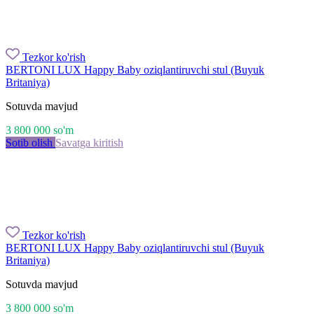
Tezkor ko'rish
BERTONI LUX Happy Baby oziqlantiruvchi stul (Buyuk
Britaniya)
Sotuvda mavjud
3 800 000
so'm
Sotib olish
Savatga kiritish
Tezkor ko'rish
BERTONI LUX Happy Baby oziqlantiruvchi stul (Buyuk
Britaniya)
Sotuvda mavjud
3 800 000
so'm