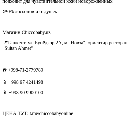
подходит для чувствительной кожи новорожденных
🌱0% лосьонов и отдушек
Магазин Chiccobaby.uz
📍Ташкент, ул. Бунёдкор 2А, м."Новза", ориентир ресторан
"Sultan Ahmet"
☎️ +998-71-2779780
📱 +998 97 4241498
📱 +998 90 9900100
ЦЕНА ТУТ: t.me/chiccobabyonline