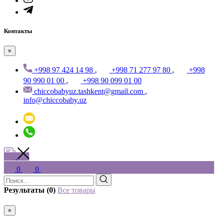
Контакты
×
+998 97 424 14 98
,
+998 71 277 97 80
,
+998
90 990 01 00
,
+998 90 099 01 00
chiccobabyuz.tashkent@gmail.com
,
info@chiccobaby.uz
0
0
Результаты (0)
Все товары
×