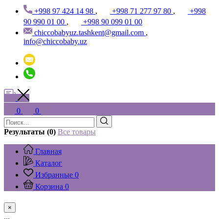
+998 97 424 14 98
,
+998 71 277 97 80
,
+998
90 990 01 00
,
+998 90 099 01 00
chiccobabyuz.tashkent@gmail.com
,
info@chiccobaby.uz
0
0
Результаты (0)
Все товары
Главная
Каталог
Избранные
0
Корзина
0
×
...