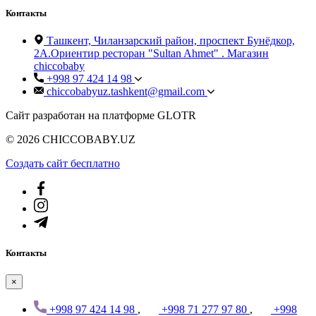
Контакты
Ташкент, Чиланзарский район, проспект Бунёдкор,
2А.Ориентир ресторан "Sultan Ahmet" . Магазин
chiccobaby
+998 97 424 14 98
chiccobabyuz.tashkent@gmail.com
Сайт разработан на платформе GLOTR
© 2026 CHICCOBABY.UZ
Создать cайт бесплатно
Контакты
×
+998 97 424 14 98
,
+998 71 277 97 80
,
+998