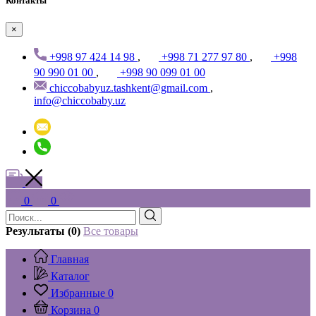
Контакты
×
+998 97 424 14 98
,
+998 71 277 97 80
,
+998
90 990 01 00
,
+998 90 099 01 00
chiccobabyuz.tashkent@gmail.com
,
info@chiccobaby.uz
0
0
Результаты (0)
Все товары
Главная
Каталог
Избранные
0
Корзина
0